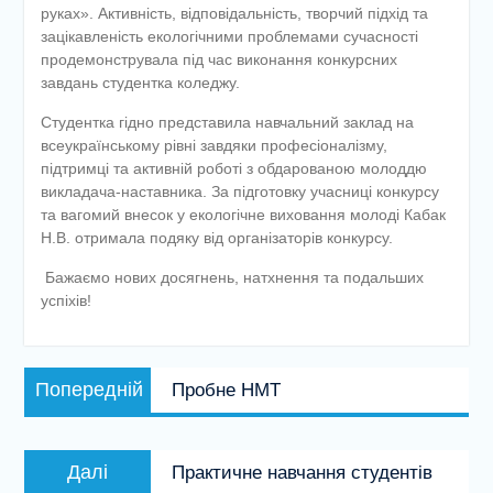
руках». Активність, відповідальність, творчий підхід та
зацікавленість екологічними проблемами сучасності
продемонструвала під час виконання конкурсних
завдань студентка коледжу.
Студентка гідно представила навчальний заклад на
всеукраїнському рівні завдяки професіоналізму,
підтримці та активній роботі з обдарованою молоддю
викладача-наставника. За підготовку учасниці конкурсу
та вагомий внесок у екологічне виховання молоді Кабак
Н.В. отримала подяку від організаторів конкурсу.
Бажаємо нових досягнень, натхнення та подальших
успіхів!
Навігація
Попередній
Попередній
Пробне НМТ
записів
запис:
Наступний
Далі
Практичне навчання студентів
запис: