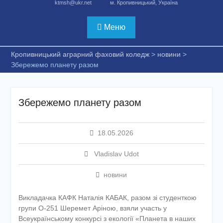
ktmsh@ukr.net
м. Кропивницький, Україна
Меню
Кропивницький аграрний фаховий коледж
>
новини
>
Збережемо планету разом
Збережемо планету разом
18.05.2026
Vladislav Udot
новини
Викладачка КАФК Наталія КАБАК, разом зі студенткою
групи О-251 Шеремет Аріною, взяли участь у
Всеукраїнському конкурсі з екології «Планета в наших