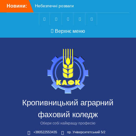
Перейти
Новини:
Небезпечні розваги
до
можуть коштувати життя
вмісту
Крок до сучасної
підприємницької освіти
Telegram
Facebook
Instagram
X
Youtube
Верхнє меню
Щасливої дороги,
випускники!
ВСТУП-2026
Чергове засідання
стипендіальної комісії:
основні рішення
Кропивницький аграрний
фаховий коледж
Обери собі найкращу професію
+380522553435
пр. Університетський 5/2