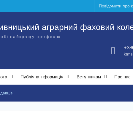
Повідомити про 
ивницький аграрний фаховий кол
собі найкращу професію
+38
ktms
бота
Публічна інформація
Вступникам
Про нас
давців