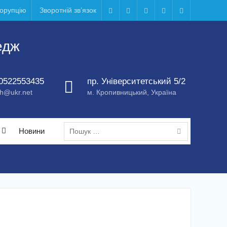
корупцію
Зворотній зв’язок
Telegram
Facebook
Instagram
X
Youtube
едж
0522553435
пр. Університетський 5/2
h@ukr.net
м. Кропивницький, Україна
Пошук:
Новини