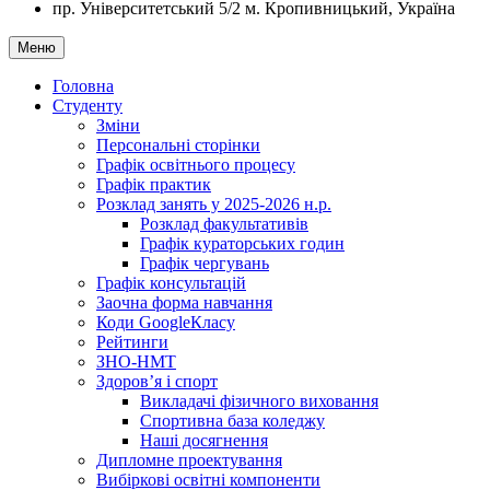
пр. Університетський 5/2
м. Кропивницький, Україна
Меню
Головна
Студенту
Зміни
Персональні сторінки
Графік освітнього процесу
Графік практик
Розклад занять у 2025-2026 н.р.
Розклад факультативів
Графік кураторських годин
Графік чергувань
Графік консультацій
Заочна форма навчання
Коди GoogleКласу
Рейтинги
ЗНО-НМТ
Здоров’я і спорт
Викладачі фізичного виховання
Спортивна база коледжу
Наші досягнення
Дипломне проектування
Вибіркові освітні компоненти