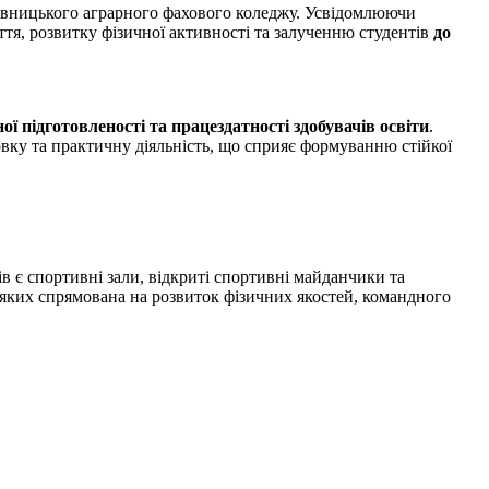
ницького аграрного фахового коледжу. Усвідомлюючи
тя, розвитку фізичної активності та залученню студентів
до
ої підготовленості та працездатності здобувачів освіти
.
овку та практичну діяльність, що сприяє формуванню стійкої
ів є спортивні зали, відкриті спортивні майданчики та
ь яких спрямована на розвиток фізичних якостей, командного