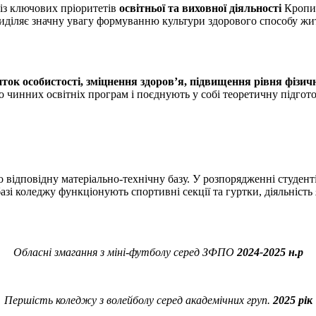
 із ключових пріоритетів
освітньої та виховної діяльності
Кропив
риділяє значну увагу формуванню культури здорового способу жит
ток особистості, зміцнення здоров’я, підвищення рівня фізичн
до чинних освітніх програм і поєднують у собі теоретичну підгот
о відповідну матеріально-технічну базу. У розпорядженні студент
базі коледжу функціонують спортивні секції та гуртки, діяльніст
Обласні змагання з міні-футболу серед ЗФПО
2024-2025 н.р
Першість коледжу з волейболу серед академічних груп.
2025 рік