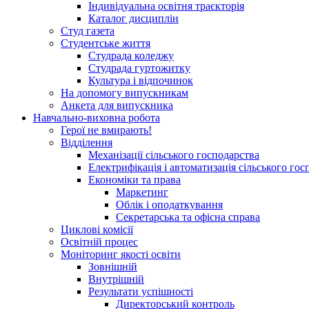
Індивідуальна освітня траєкторія
Каталог дисциплін
Студ газета
Студентське життя
Студрада коледжу
Студрада гуртожитку
Культура і відпочинок
На допомогу випускникам
Анкета для випускника
Навчально-виховна робота
Герої не вмирають!
Відділення
Механізації сільського господарства
Електрифікація і автоматизація сільського гос
Економіки та права
Маркетинг
Облік і оподаткування
Секретарська та офісна справа
Циклові комісії
Освітній процес
Моніторинг якості освіти
Зовнішній
Внутрішній
Результати успішності
Директорський контроль