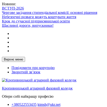
Перейти
Новини:
до
ВСТУП-2026
вмісту
Чергове засідання стипендіальної комісії: основні рішення
Небезпечні розваги можуть коштувати життя
Крок до сучасної підприємницької освіти
Щасливої дороги, випускники!
Telegram
Facebook
Instagram
X
Youtube
Верхнє меню
Повідомити про корупцію
Зворотній зв’язок
Кропивницький аграрний фаховий коледж
Обери собі найкращу професію
+380522553435
ktmsh@ukr.net