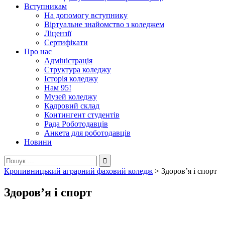
Вступникам
На допомогу вступнику
Віртуальне знайомство з коледжем
Ліцензії
Сертифікати
Про нас
Адміністрація
Структура коледжу
Історія коледжу
Нам 95!
Музей коледжу
Кадровий склад
Контингент студентів
Рада Роботодавців
Анкета для роботодавців
Новини
Пошук:
Кропивницький аграрний фаховий коледж
>
Здоров’я і спорт
Здоров’я і спорт