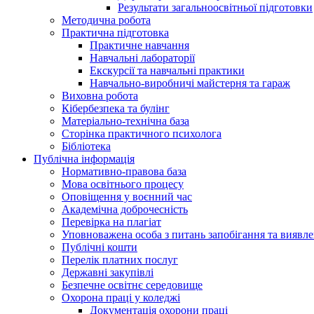
Результати загальноосвітньої підготовки
Методична робота
Практична підготовка
Практичне навчання
Навчальні лабораторії
Екскурсії та навчальні практики
Навчально-виробничі майстерня та гараж
Виховна робота
Кібербезпека та булінг
Матеріально-технічна база
Сторінка практичного психолога
Бібліотека
Публічна інформація
Нормативно-правова база
Мова освітнього процесу
Оповіщення у воєнний час
Академічна доброчесність
Перевірка на плагіат
Уповноважена особа з питань запобігання та виявле
Публічні кошти
Перелік платних послуг
Державні закупівлі
Безпечне освітнє середовище
Охорона праці у коледжі
Документація охорони праці