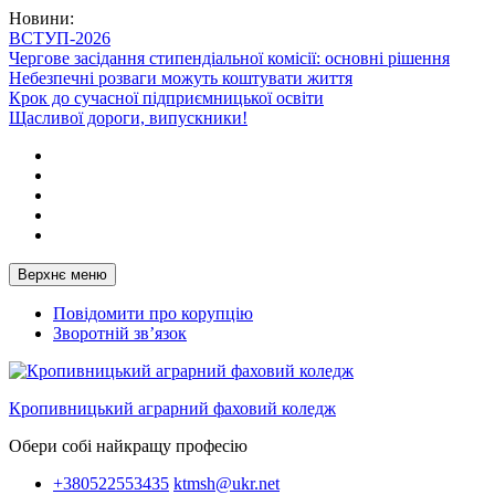
Перейти
Новини:
до
ВСТУП-2026
вмісту
Чергове засідання стипендіальної комісії: основні рішення
Небезпечні розваги можуть коштувати життя
Крок до сучасної підприємницької освіти
Щасливої дороги, випускники!
Telegram
Facebook
Instagram
X
Youtube
Верхнє меню
Повідомити про корупцію
Зворотній зв’язок
Кропивницький аграрний фаховий коледж
Обери собі найкращу професію
+380522553435
ktmsh@ukr.net