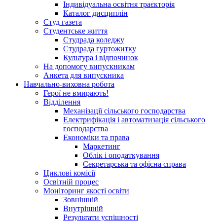
Індивідуальна освітня траєкторія
Каталог дисциплін
Студ газета
Студентське життя
Студрада коледжу
Студрада гуртожитку
Культура і відпочинок
На допомогу випускникам
Анкета для випускника
Навчально-виховна робота
Герої не вмирають!
Відділення
Механізації сільського господарства
Електрифікація і автоматизація сільського
господарства
Економіки та права
Маркетинг
Облік і оподаткування
Секретарська та офісна справа
Циклові комісії
Освітній процес
Моніторинг якості освіти
Зовнішній
Внутрішній
Результати успішності