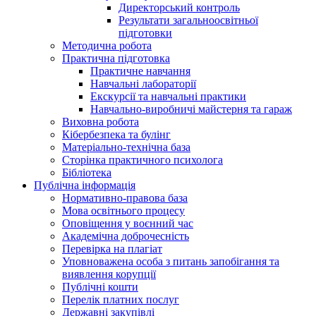
Директорський контроль
Результати загальноосвітньої
підготовки
Методична робота
Практична підготовка
Практичне навчання
Навчальні лабораторії
Екскурсії та навчальні практики
Навчально-виробничі майстерня та гараж
Виховна робота
Кібербезпека та булінг
Матеріально-технічна база
Сторінка практичного психолога
Бібліотека
Публічна інформація
Нормативно-правова база
Мова освітнього процесу
Оповіщення у воєнний час
Академічна доброчесність
Перевірка на плагіат
Уповноважена особа з питань запобігання та
виявлення корупції
Публічні кошти
Перелік платних послуг
Державні закупівлі