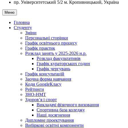
пр. Університетський 5/2
м. Кропивницький, Україна
Меню
Головна
Студенту
Зміни
Персональні сторінки
Графік освітнього процесу
Графік практик
Розклад занять у 2025-2026 н.р.
Розклад факультативів
Графік кураторських годин
Графік чергувань
Графік консультацій
Заочна форма навчання
Коди GoogleКласу
Рейтинги
ЗНО-НМТ
Здоров’я і спорт
Викладачі фізичного виховання
Спортивна база коледжу
Наші досягнення
Дипломне проектування
Вибіркові освітні компоненти