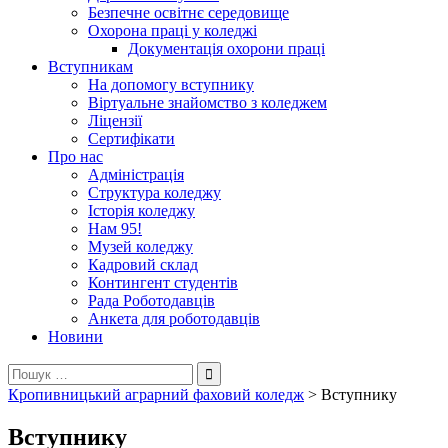
Безпечне освітнє середовище
Охорона праці у коледжі
Документація охорони праці
Вступникам
На допомогу вступнику
Віртуальне знайомство з коледжем
Ліцензії
Сертифікати
Про нас
Адміністрація
Структура коледжу
Історія коледжу
Нам 95!
Музей коледжу
Кадровий склад
Контингент студентів
Рада Роботодавців
Анкета для роботодавців
Новини
Пошук:
Кропивницький аграрний фаховий коледж
>
Вступнику
Вступнику