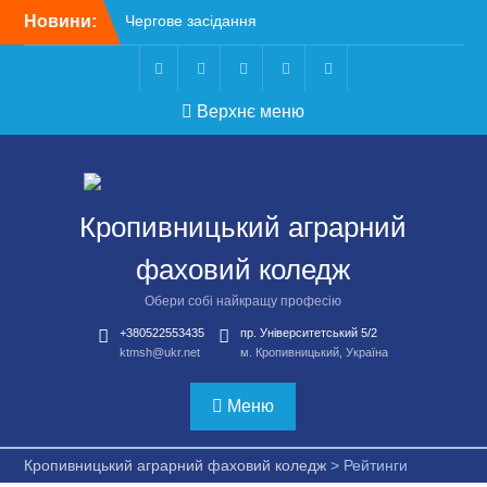
Перейти
Новини:
Чергове засідання
до
стипендіальної комісії:
вмісту
основні рішення
Небезпечні розваги
Telegram
Facebook
Instagram
X
Youtube
Верхнє меню
можуть коштувати життя
Крок до сучасної
підприємницької освіти
Щасливої дороги,
випускники!
Кропивницький аграрний
ВСТУП-2026
фаховий коледж
Обери собі найкращу професію
+380522553435
пр. Університетський 5/2
ktmsh@ukr.net
м. Кропивницький, Україна
Меню
Кропивницький аграрний фаховий коледж
>
Рейтинги