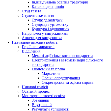
Індивідуальна освітня траєкторія
Каталог дисциплін
Студ газета
Студентське життя
Студрада коледжу
Студрада гуртожитку
Культура і відпочинок
На допомогу випускникам
Анкета для випускника
Навчально-виховна робота
Герої не вмирають!
Відділення
Механізації сільського господарства
Електрифікація і автоматизація сільського
господарства
Економіки та права
Маркетинг
Облік і оподаткування
Секретарська та офісна справа
Циклові комісії
Освітній процес
Моніторинг якості освіти
Зовнішній
Внутрішній
Результати успішності