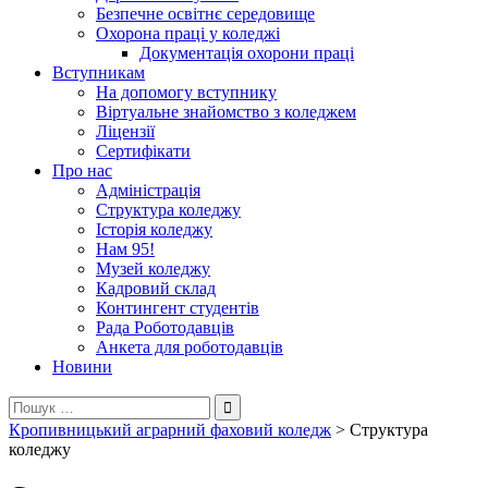
Безпечне освітнє середовище
Охорона праці у коледжі
Документація охорони праці
Вступникам
На допомогу вступнику
Віртуальне знайомство з коледжем
Ліцензії
Сертифікати
Про нас
Адміністрація
Структура коледжу
Історія коледжу
Нам 95!
Музей коледжу
Кадровий склад
Контингент студентів
Рада Роботодавців
Анкета для роботодавців
Новини
Пошук:
Кропивницький аграрний фаховий коледж
>
Структура
коледжу