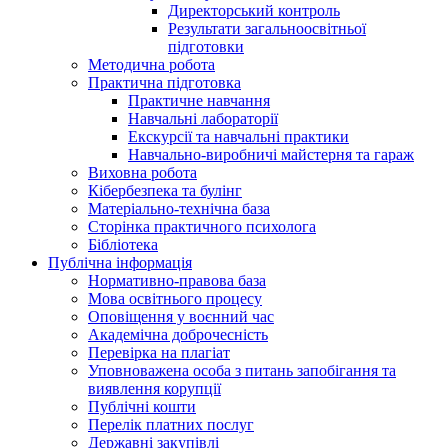
Директорський контроль
Результати загальноосвітньої
підготовки
Методична робота
Практична підготовка
Практичне навчання
Навчальні лабораторії
Екскурсії та навчальні практики
Навчально-виробничі майстерня та гараж
Виховна робота
Кібербезпека та булінг
Матеріально-технічна база
Сторінка практичного психолога
Бібліотека
Публічна інформація
Нормативно-правова база
Мова освітнього процесу
Оповіщення у воєнний час
Академічна доброчесність
Перевірка на плагіат
Уповноважена особа з питань запобігання та
виявлення корупції
Публічні кошти
Перелік платних послуг
Державні закупівлі