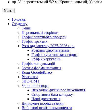
пр. Університетський 5/2
м. Кропивницький, Україна
Меню
Головна
Студенту
Зміни
Персональні сторінки
Графік освітнього процесу
Графік практик
Розклад занять у 2025-2026 н.р.
Розклад факультативів
Графік кураторських годин
Графік чергувань
Графік консультацій
Заочна форма навчання
Коди GoogleКласу
Рейтинги
ЗНО-НМТ
Здоров’я і спорт
Викладачі фізичного виховання
Спортивна база коледжу
Наші досягнення
Дипломне проектування
Вибіркові освітні компоненти