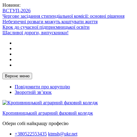
Перейти
Новини:
до
ВСТУП-2026
вмісту
Чергове засідання стипендіальної комісії: основні рішення
Небезпечні розваги можуть коштувати життя
Крок до сучасної підприємницької освіти
Щасливої дороги, випускники!
Telegram
Facebook
Instagram
X
Youtube
Верхнє меню
Повідомити про корупцію
Зворотній зв’язок
Кропивницький аграрний фаховий коледж
Обери собі найкращу професію
+380522553435
ktmsh@ukr.net