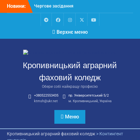
Перейти
Новини:
Чергове засідання
до
стипендіальної комісії:
вмісту
основні рішення
Небезпечні розваги
Telegram
Facebook
Instagram
X
Youtube
Верхнє меню
можуть коштувати життя
Крок до сучасної
підприємницької освіти
Щасливої дороги,
випускники!
Кропивницький аграрний
ВСТУП-2026
фаховий коледж
Обери собі найкращу професію
+380522553435
пр. Університетський 5/2
ktmsh@ukr.net
м. Кропивницький, Україна
Меню
Кропивницький аграрний фаховий коледж
>
Контингент