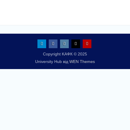
Telegram
Facebook
Instagram
X
Youtube
Copyright KАФК © 2025
University Hub від
WEN Themes