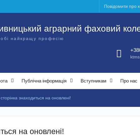
Повідомити про 
ивницький аграрний фаховий кол
собі найкращу професію
+38
ktms
бота
Публічна інформація
Вступникам
Про нас
 сторінка знаходиться на оновлені!
ться на оновлені!