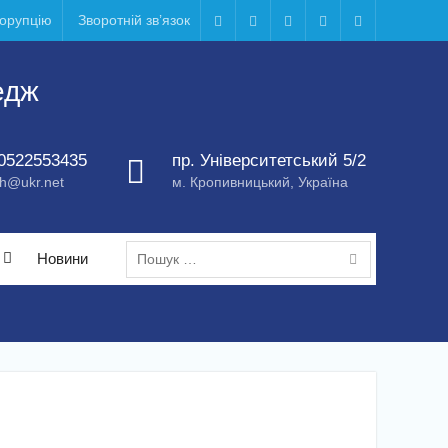
корупцію
Зворотній зв’язок
Telegram
Facebook
Instagram
X
Youtube
едж
0522553435
пр. Університетський 5/2
h@ukr.net
м. Кропивницький, Україна
Пошук:
Новини