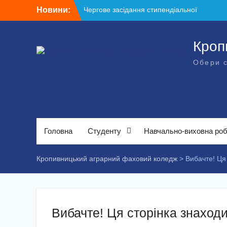
Перейти
Новини:
Чергове засідання стипендіальної
до
комісії: основні рішення
вмісту
Небезпечні розваги можуть коштувати
життя
Кроп
Крок до сучасної підприємницької освіти
Обери 
Щасливої дороги, випускники!
ВСТУП-2026
Головна
Студенту
Навчально-виховна ро
Кропивницький аграрний фаховий коледж
>
Вибачте! Ця
Вибачте! Ця сторінка знаходи