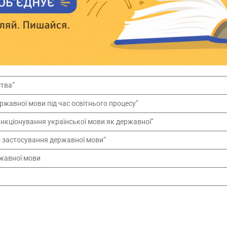
тва”
жавної мови під час освітнього процесу”
ункціонування української мови як державної”
ро застосування державної мови”
ржавної мови