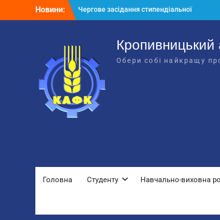
Перейти
Новини:
Чергове засідання стипендіальної
до
комісії: основні рішення
вмісту
Небезпечні розваги можуть коштувати
життя
Кропивницький 
Крок до сучасної підприємницької
Обери собі найкращу пр
освіти
Щасливої дороги, випускники!
ВСТУП-2026
Головна
Студенту
Навчально-виховна р