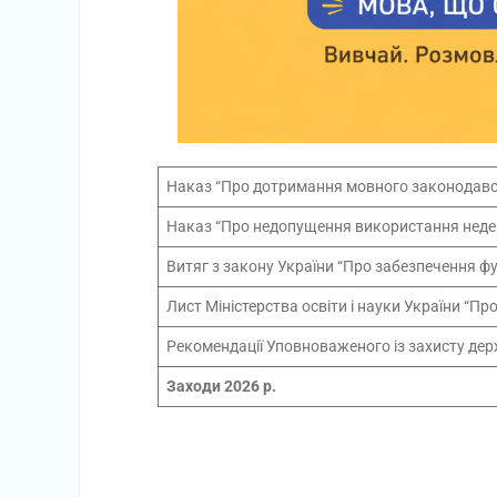
Наказ “Про дотримання мовного законодавс
Наказ “Про недопущення використання недер
Витяг з закону України “Про забезпечення ф
Лист Міністерства освіти і науки України “П
Рекомендації Уповноваженого із захисту де
Заходи 2026 р.