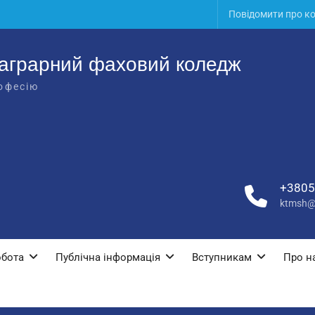
Повідомити про к
аграрний фаховий коледж
офесію
+3805
ktmsh@
обота
Публічна інформація
Вступникам
Про н