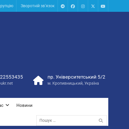
орупцію
Зворотній зв’язок
Telegram
Facebook
Instagram
X
Youtube
22553435
пр. Університетський 5/2
ukr.net
м. Кропивницький, Україна
ас
Новини
Пошук: