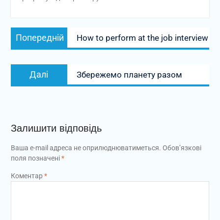
Навігація
Попередній
Попередній
How to perform at the job interview
записів
запис:
Наступний
Далі
Збережемо планету разом
запис:
Залишити відповідь
Ваша e-mail адреса не оприлюднюватиметься.
Обов’язкові
поля позначені
*
Коментар
*