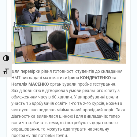
Toggle High Contrast
Для перевірки рівня готовності студентів до складання
Toggle Font size
НМТ викладачі математики
Ірина КОНДРАТЕНКО та
Наталія МАСЕНКО
організували пробне тестування.
Захід повністю відтворював умови реального іспиту з
обмеженням часу в 60 хвилин. У випробуванні взяли
участь 15 здобувачів освіти 1-го та 2-го курсів, кожен з
яких успішно подолав мінімальний прохідний поріг. Така
діагностика виявилася цінною і для викладачів: тепер
вони чітко бачать теми, які потребують додаткового
опрацювання, та можуть адаптувати навчальну
програму під потреби групи.