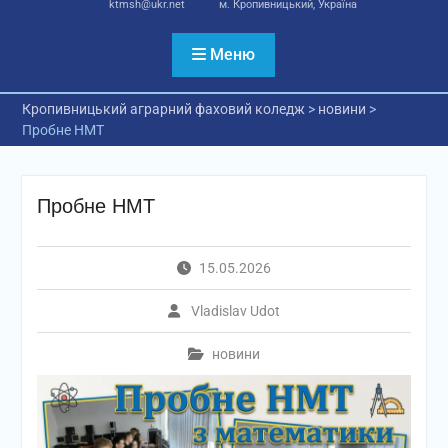
ktmsh@ukr.net
м. Кропивницький, Україна
Меню
Кропивницький аграрний фаховий коледж
>
новини
>
Пробне НМТ
Пробне НМТ
15.05.2026
Vladislav Udot
новини