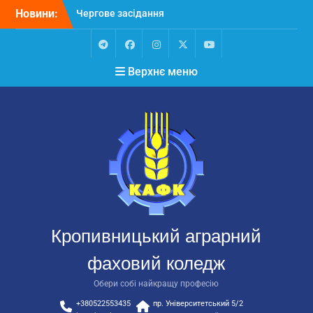
Перейти
Новини:
Чергове засідання
до
стипендіальної комісії:
вмісту
основні рішення
Небезпечні розваги
Telegram
Facebook
Instagram
X
Youtube
Верхнє меню
можуть коштувати життя
Крок до сучасної
підприємницької освіти
Щасливої дороги,
випускники!
ВСТУП-2026
Кропивницький аграрний
фаховий коледж
Обери собі найкращу професію
+380522553435
пр. Університетський 5/2