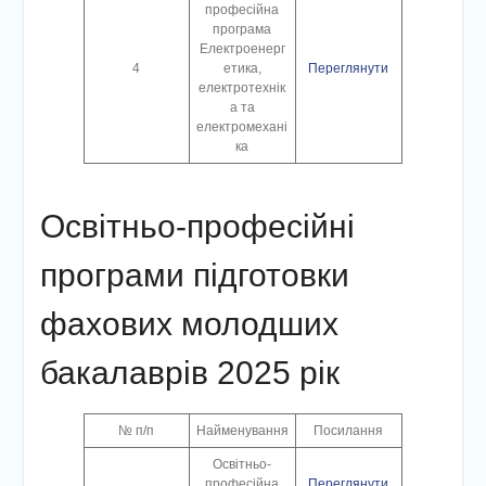
професійна
програма
Електроенерг
4
етика,
Переглянути
електротехнік
а та
електромехані
ка
Освітньо-професійні
програми підготовки
фахових молодших
бакалаврів 2025 рік
№ п/п
Найменування
Посилання
Освітньо-
професійна
Переглянути