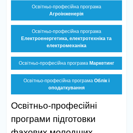
Освітньо-професійна програма
Агроінженерія
Освітньо-професійна програма
Електроенергетика, електротехніка та
електромеханіка
Освітньо-професійна програма
Маркетинг
Освітньо-професійна програма
Облік і
оподаткування
Освітньо-професійні
програми підготовки
фахових молодших