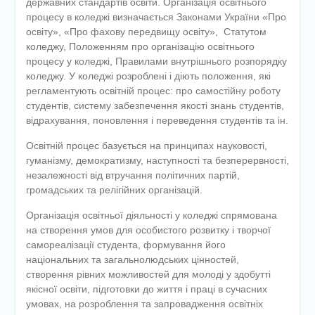
державних стандартів освіти. Організація освітнього
процесу в коледжі визначається Законами України «Про
освіту», «Про фахову передвищу освіту», Статутом
коледжу, Положенням про організацію освітнього
процесу у коледжі, Правилами внутрішнього розпорядку
коледжу. У коледжі розроблені і діють положення, які
регламентують освітній процес: про самостійну роботу
студентів, систему забезпечення якості знань студентів,
відрахування, поновлення і переведення студентів та ін.
Освітній процес базується на принципах науковості,
гуманізму, демократизму, наступності та безперервності,
незалежності від втручання політичних партій,
громадських та релігійних організацій.
Організація освітньої діяльності у коледжі спрямована
на створення умов для особистого розвитку і творчої
самореалізації студента, формування його
національних та загальнолюдських цінностей,
створення рівних можливостей для молоді у здобутті
якісної освіти, підготовки до життя і праці в сучасних
умовах, на розроблення та запровадження освітніх