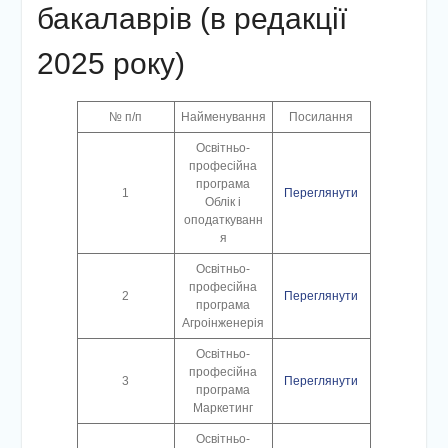
бакалаврів (в редакції
2025 року)
№ п/п
Найменування
Посилання
Освітньо-
професійна
програма
1
Переглянути
Облік і
оподаткуванн
я
Освітньо-
професійна
2
Переглянути
програма
Агроінженерія
Освітньо-
професійна
3
Переглянути
програма
Маркетинг
Освітньо-