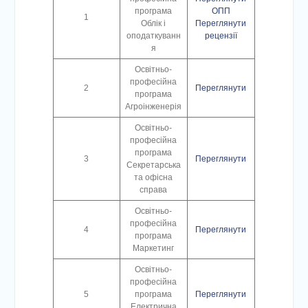
програма
ОПП
1
Облік і
Переглянути
оподаткуванн
рецензії
я
Освітньо-
професійна
2
Переглянути
програма
Агроінженерія
Освітньо-
професійна
програма
3
Переглянути
Секретарська
та офісна
справа
Освітньо-
професійна
4
Переглянути
програма
Маркетинг
Освітньо-
професійна
5
програма
Переглянути
Електрична