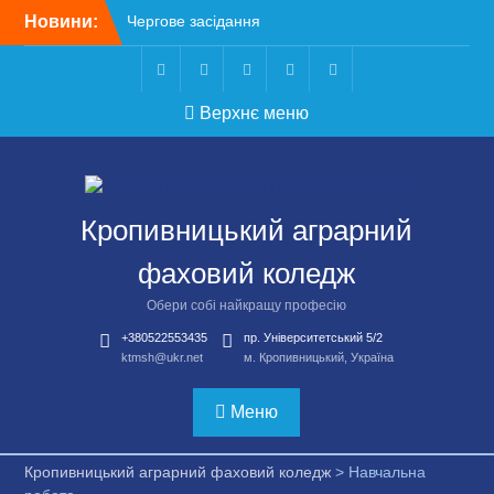
Перейти
основні рішення
Новини:
до
Небезпечні розваги
вмісту
можуть коштувати життя
Крок до сучасної
Telegram
Facebook
Instagram
X
Youtube
підприємницької освіти
Верхнє меню
Щасливої дороги,
випускники!
ВСТУП-2026
Кропивницький аграрний
фаховий коледж
Обери собі найкращу професію
+380522553435
пр. Університетський 5/2
ktmsh@ukr.net
м. Кропивницький, Україна
Меню
Кропивницький аграрний фаховий коледж
>
Навчальна