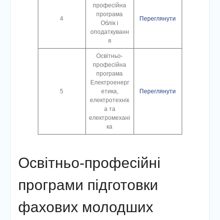
професійна
програма
4
Переглянути
Облік і
оподаткуванн
я
Освітньо-
професійна
програма
Електроенерг
5
етика,
Переглянути
електротехнік
а та
електромехані
ка
Освітньо-професійні
програми підготовки
фахових молодших