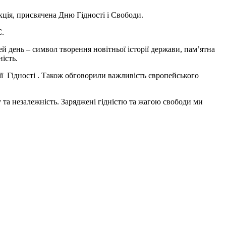
кція, присвячена Дню Гідності і Свободи.
С.
й день – символ творення новітньої історії держави, пам’ятна
ність.
ї Гідності . Також обговорили важливість європейського
 та незалежність. Заряджені гідністю та жагою свободи ми