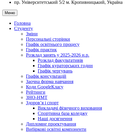
пр. Університетський 5/2
м. Кропивницький, Україна
Меню
Головна
Студенту
Зміни
Персональні сторінки
Графік освітнього процесу
Графік практик
Розклад занять у 2025-2026 н.р.
Розклад факультативів
Графік кураторських годин
Графік чергувань
Графік консультацій
Заочна форма навчання
Коди GoogleКласу
Рейтинги
ЗНО-НМТ
Здоров’я і спорт
Викладачі фізичного виховання
Спортивна база коледжу
Наші досягнення
Дипломне проектування
Вибіркові освітні компоненти