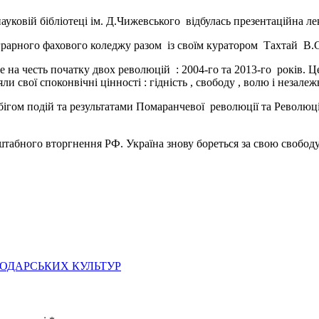
ауковій бібліотеці ім. Д.Чижевського відбулась презентаційна ле
грарного фахового коледжу разом із своїм куратором Тахтай В.
е на честь початку двох революцій : 2004-го та 2013-го років. Це
ли свої споконвічні цінності : гідність , свободу , волю і незалеж
гом подій та результатами Помаранчевої революції та Революці
штабного вторгнення РФ. Україна знову бореться за свою свободу
ПОДАРСЬКИХ КУЛЬТУР