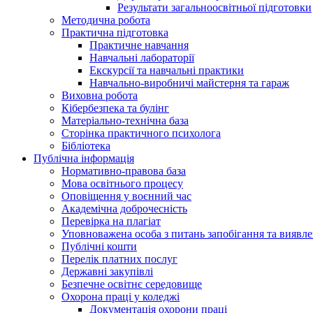
Результати загальноосвітньої підготовки
Методична робота
Практична підготовка
Практичне навчання
Навчальні лабораторії
Екскурсії та навчальні практики
Навчально-виробничі майстерня та гараж
Виховна робота
Кібербезпека та булінг
Матеріально-технічна база
Сторінка практичного психолога
Бібліотека
Публічна інформація
Нормативно-правова база
Мова освітнього процесу
Оповіщення у воєнний час
Академічна доброчесність
Перевірка на плагіат
Уповноважена особа з питань запобігання та виявле
Публічні кошти
Перелік платних послуг
Державні закупівлі
Безпечне освітнє середовище
Охорона праці у коледжі
Документація охорони праці