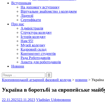
Вступникам
На допомогу вступнику
Віртуальне знайомство з коледжем
Ліцензії
Сертифікати
Про нас
Адміністрація
Структура коледжу
Історія коледжу
Нам 95!
Музей коледжу
Кадровий склад
Контингент студентів
Рада Роботодавців
Анкета для роботодавців
Новини
Пошук:
Кропивницький аграрний фаховий коледж
>
новини
>
Україна 
Україна в боротьбі за європейське майб
22.11.2023
22.11.2023
Vladislav Udot
новини