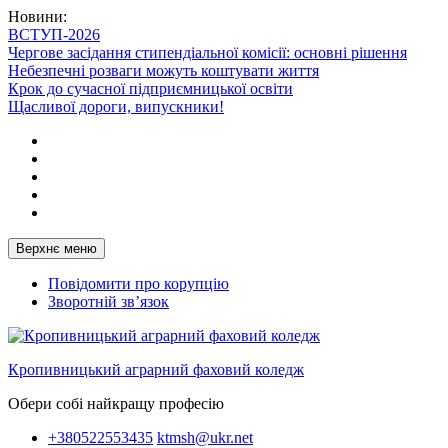
Перейти
Новини:
до
ВСТУП-2026
вмісту
Чергове засідання стипендіальної комісії: основні рішення
Небезпечні розваги можуть коштувати життя
Крок до сучасної підприємницької освіти
Щасливої дороги, випускники!
Telegram
Facebook
Instagram
X
Youtube
Верхнє меню
Повідомити про корупцію
Зворотній зв’язок
Кропивницький аграрний фаховий коледж
Обери собі найкращу професію
+380522553435
ktmsh@ukr.net