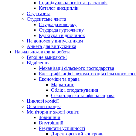
Індивідуальна освітня траєкторія
Каталог дисциплін
Студ газета
Студентське життя
Студрада коледжу
Студрада гуртожитку
Культура і відпочинок
На допомогу випускникам
Анкета для випускника
Навчально-виховна робота
Герої не вмирають!
Відділення
Механізації сільського господарства
Електрифікація і автоматизація сільського гос
Економіки та права
Маркетинг
Облік і оподаткування
Секретарська та офісна справа
Циклові комісії
Освітній процес
Моніторинг якості освіти
Зовнішній
Внутрішній
Результати успішності
Директорський контроль