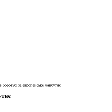
в боротьбі за європейське майбутнє
утнє