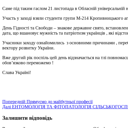
Саме під таким гаслом 21 листопада в Обласній універсальній н
Участь у заході взяли студенти групи М-214 Кропивницького а
День Гідності та Свободи – знакове державне свято, встановлен
дата, що вшановує мужність та патріотизм українців , які відстоя
Учасники заходу ознайомились з основними причинами , перебі
вектору розвитку України.
Вже другий рік поспіль цей день відзначається на тлі повномас
обов’язково переможемо !
Слава Україні!
Навігація
Попередній
Попередній
Прямуємо до майбутньої професії
Наступний
запис:
Далі
ЕНТОМОЛОГІЯ ТА ФІТОПАТОЛОГІЯ СІЛЬСЬКОГОС
записів
запис:
Залишити відповідь