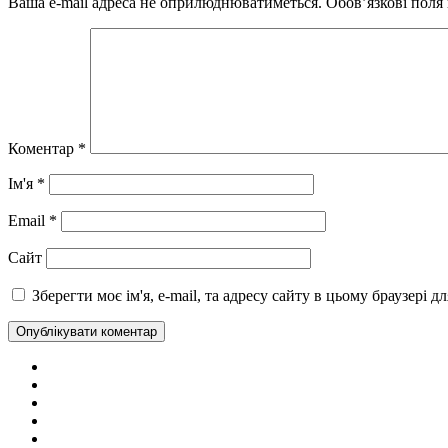
Ваша e-mail адреса не оприлюднюватиметься.
Обов’язкові поля
Коментар
*
Ім'я
*
Email
*
Сайт
Зберегти моє ім'я, e-mail, та адресу сайту в цьому браузері 
Telegram
Facebook
Instagram
X
Youtube