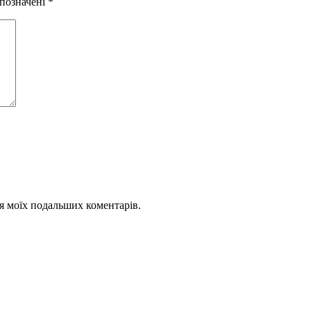
 позначені
*
для моїх подальших коментарів.