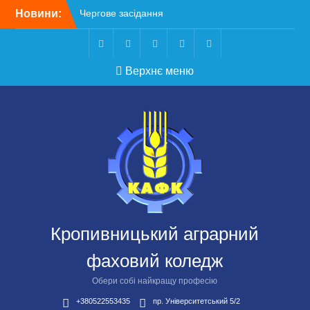
Перейти
Новини:
Чергове засідання
до
стипендіальної комісії:
вмісту
основні рішення
Небезпечні розваги
Telegram
Facebook
Instagram
X
Youtube
Верхнє меню
можуть коштувати життя
Крок до сучасної
підприємницької освіти
Щасливої дороги,
випускники!
ВСТУП-2026
Кропивницький аграрний
фаховий коледж
Обери собі найкращу професію
+380522553435
пр. Університетський 5/2