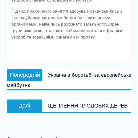
Під час практичного заняття здобувачі ознайомились з
інноваційними методами боротьби з шкідливими
організмами, навчились розрізняти загальнопоширені
групи шкідників, а також ознайомились з класифікацією
хвороб та зовнішніми ознаками їх прояву.
Навігація
Попередній
Попередній
Україна в боротьбі за європейське
записів
запис:
майбутнє
Наступний
Далі
ЩЕПЛЕННЯ ПЛОДОВИХ ДЕРЕВ
запис: