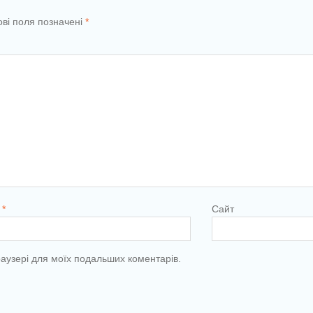
ові поля позначені
*
l
*
Сайт
браузері для моїх подальших коментарів.