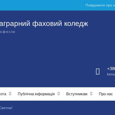
Повідомити про 
аграрний фаховий коледж
рофесію
+38
ktms
бота
Публічна інформація
Вступникам
Про нас
 Святом!