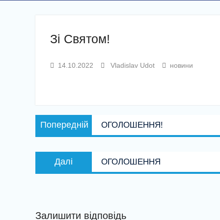
Зі Святом!
14.10.2022
Vladislav Udot
новини
Навігація
Попередній
Попередній
ОГОЛОШЕННЯ!
записів
запис:
Наступний
Далі
ОГОЛОШЕННЯ
запис:
Залишити відповідь