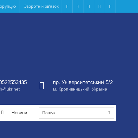
корупцію
Зворотній зв’язок
Telegram
Facebook
Instagram
X
Youtube
0522553435
пр. Університетський 5/2
h@ukr.net
м. Кропивницький, Україна
Пошук:
Новини