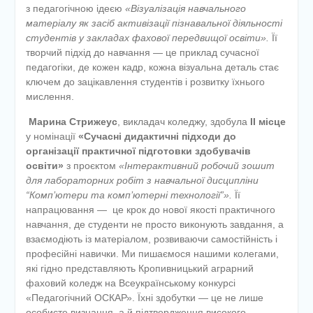
з педагогічною ідеєю
«Візуалізація навчального
матеріалу як засіб активізації пізнавальної діяльності
студентів у закладах фахової передвищої освіти».
Її
творчий підхід до навчання — це приклад сучасної
педагогіки, де кожен кадр, кожна візуальна деталь стає
ключем до зацікавлення студентів і розвитку їхнього
мислення.
Марина Стрижеус
, викладач коледжу, здобула
ІІ місце
у номінації
«Сучасні дидактичні підходи до
організації практичної підготовки здобувачів
освіти»
з проєктом
«Інтерактивний робочий зошит
для лабораторних робіт з навчальної дисципліни
“Комп’ютери та комп’ютерні технології”».
Її
напрацювання — це крок до нової якості практичного
навчання, де студенти не просто виконують завдання, а
взаємодіють із матеріалом, розвиваючи самостійність і
професійні навички. Ми пишаємося нашими колегами,
які гідно представляють Кропивницький аграрний
фаховий коледж на Всеукраїнському конкурсі
«Педагогічний ОСКАР». Їхні здобутки — це не лише
особисте визнання, а й підтвердження високого