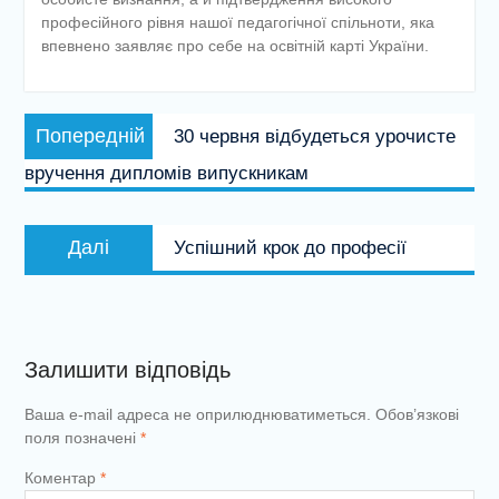
професійного рівня нашої педагогічної спільноти, яка
впевнено заявляє про себе на освітній карті України.
Навігація
Попередній
Попередній
30 червня відбудеться урочисте
записів
запис:
вручення дипломів випускникам
Наступний
Далі
Успішний крок до професії
запис:
Залишити відповідь
Ваша e-mail адреса не оприлюднюватиметься.
Обов’язкові
поля позначені
*
Коментар
*