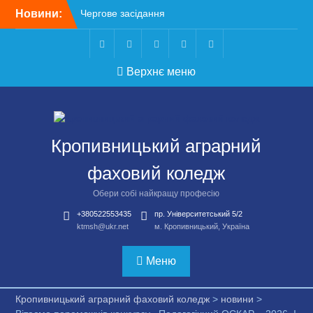
Перейти
Новини:
Чергове засідання
до
стипендіальної комісії:
вмісту
основні рішення
Небезпечні розваги
Telegram
Facebook
Instagram
X
Youtube
Верхнє меню
можуть коштувати життя
Крок до сучасної
підприємницької освіти
Щасливої дороги,
випускники!
Кропивницький аграрний
ВСТУП-2026
фаховий коледж
Обери собі найкращу професію
+380522553435
пр. Університетський 5/2
ktmsh@ukr.net
м. Кропивницький, Україна
Меню
Кропивницький аграрний фаховий коледж
>
новини
>