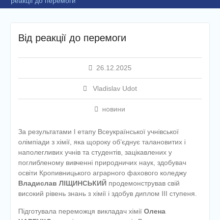
реакції до перемоги
Від реакції до перемоги
26.12.2025
Vladislav Udot
новини
За результатами І етапу Всеукраїнської учнівської
олімпіади з хімії, яка щороку об’єднує талановитих і
наполегливих учнів та студентів, зацікавлених у
поглибленому вивченні природничих наук, здобувач
освіти Кропивницького аграрного фахового коледжу
Владислав ЛІЩИНСЬКИЙ
продемонстрував свій
високий рівень знань з хімії і здобув диплом ІІІ ступеня.
Підготувала переможця викладач хімії
Олена