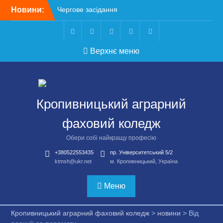
Перейти
Новини:
Чергове засідання
до
стипендіальної комісії:
вмісту
основні рішення
Небезпечні розваги
Telegram
Facebook
Instagram
X
Youtube
Верхнє меню
можуть коштувати життя
Крок до сучасної
підприємницької освіти
Щасливої дороги,
випускники!
Кропивницький аграрний
ВСТУП-2026
фаховий коледж
Обери собі найкращу професію
+380522553435
пр. Університетський 5/2
ktmsh@ukr.net
м. Кропивницький, Україна
Меню
Кропивницький аграрний фаховий коледж
>
новини
>
Від