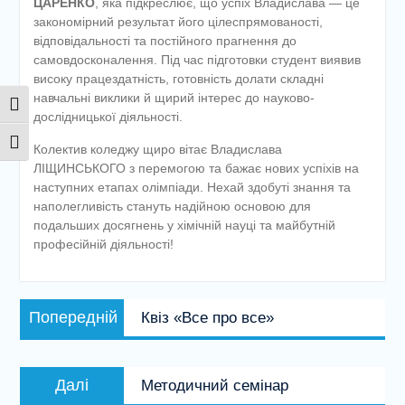
ЦАРЕНКО
, яка підкреслює, що успіх Владислава — це
закономірний результат його цілеспрямованості,
відповідальності та постійного прагнення до
самовдосконалення. Під час підготовки студент виявив
високу працездатність, готовність долати складні
навчальні виклики й щирий інтерес до науково-
Toggle High Contrast
дослідницької діяльності.
Toggle Font size
Колектив коледжу щиро вітає Владислава
ЛІЩИНСЬКОГО з перемогою та бажає нових успіхів на
наступних етапах олімпіади. Нехай здобуті знання та
наполегливість стануть надійною основою для
подальших досягнень у хімічній науці та майбутній
професійній діяльності!
Навігація
Попередній
Попередній
Квіз «Все про все»
записів
запис:
Наступний
Далі
Методичний семінар
запис: