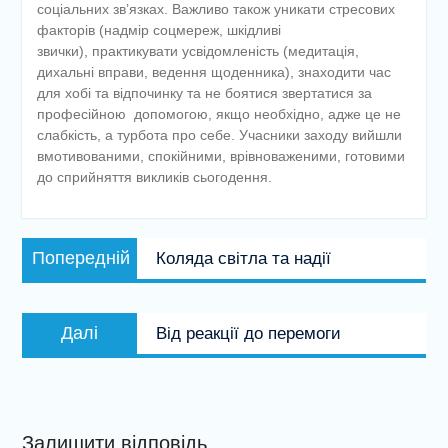
соціальних зв’язках. Важливо також уникати стресових
факторів (надмір соцмереж, шкідливі
звички), практикувати усвідомленість (медитація,
дихальні вправи, ведення щоденника), знаходити час
для хобі та відпочинку та не боятися звертатися за
професійною допомогою, якщо необхідно, адже це не
слабкість, а турбота про себе. Учасники заходу вийшли
вмотивованими, спокійними, врівноваженими, готовими
до сприйняття викликів сьогодення.
Навігація
Попередній
Попередній
Коляда світла та надії
записів
запис:
Наступний
Далі
Від реакції до перемоги
запис:
Залишити відповідь