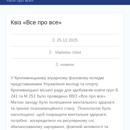
«Все про все»
Квіз «Все про все»
25.12.2025
Vladislav Udot
новини
У Кропивницькому аграрному фаховому коледжі
представниками Управління молоді та спорту
Кропивницької міської ради для здобувачів освіти груп Б
241 та М 251 було проведено КВІЗ «Все про все».
Метою заходу було поліпшення ментального здоров’я
та тренінг психоемоційного стану. Психологом було
наголощено: щоб покращити ментальне здоров’я,
потрібно зосередитися на регулярному сні,
збалансованому харчуванні, фізичній активності та