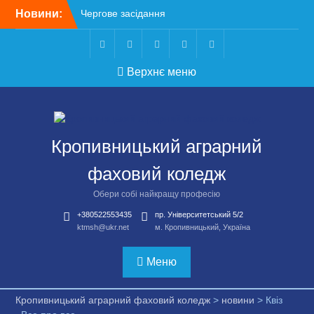
Перейти
Новини:
Чергове засідання
до
стипендіальної комісії:
вмісту
основні рішення
Небезпечні розваги
Telegram
Facebook
Instagram
X
Youtube
Верхнє меню
можуть коштувати життя
Крок до сучасної
підприємницької освіти
Щасливої дороги,
випускники!
Кропивницький аграрний
ВСТУП-2026
фаховий коледж
Обери собі найкращу професію
+380522553435
пр. Університетський 5/2
ktmsh@ukr.net
м. Кропивницький, Україна
Меню
Кропивницький аграрний фаховий коледж
>
новини
>
Квіз