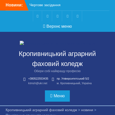
Перейти
Новини:
Чергове засідання
до
стипендіальної комісії:
вмісту
основні рішення
Небезпечні розваги
Telegram
Facebook
Instagram
X
Youtube
Верхнє меню
можуть коштувати життя
Крок до сучасної
підприємницької освіти
Щасливої дороги,
випускники!
Кропивницький аграрний
ВСТУП-2026
фаховий коледж
Обери собі найкращу професію
+380522553435
пр. Університетський 5/2
ktmsh@ukr.net
м. Кропивницький, Україна
Меню
Кропивницький аграрний фаховий коледж
>
новини
>