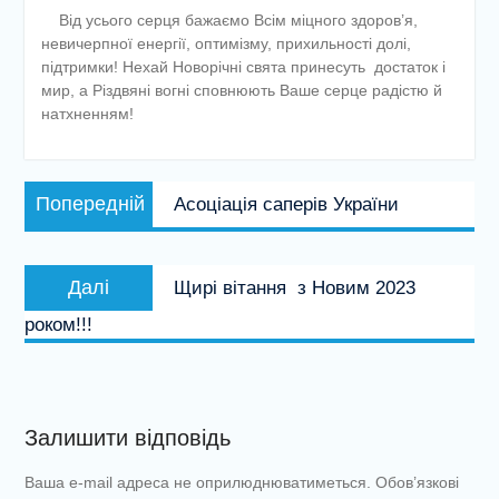
Від усього серця бажаємо Всім міцного здоров’я,
невичерпної енергії, оптимізму, прихильності долі,
підтримки! Нехай Новорічні свята принесуть достаток і
мир, а Різдвяні вогні сповнюють Ваше серце радістю й
натхненням!
Навігація
Попередній
Попередній
Асоціація саперів України
записів
запис:
Наступний
Далі
Щирі вітання з Новим 2023
запис:
роком!!!
Залишити відповідь
Ваша e-mail адреса не оприлюднюватиметься.
Обов’язкові