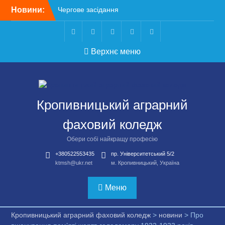
Перейти
Новини:
Чергове засідання
до
стипендіальної комісії:
вмісту
основні рішення
Небезпечні розваги
Telegram
Facebook
Instagram
X
Youtube
Верхнє меню
можуть коштувати життя
Крок до сучасної
підприємницької освіти
Щасливої дороги,
випускники!
Кропивницький аграрний
ВСТУП-2026
фаховий коледж
Обери собі найкращу професію
+380522553435
пр. Університетський 5/2
ktmsh@ukr.net
м. Кропивницький, Україна
Меню
Кропивницький аграрний фаховий коледж
>
новини
>
Про