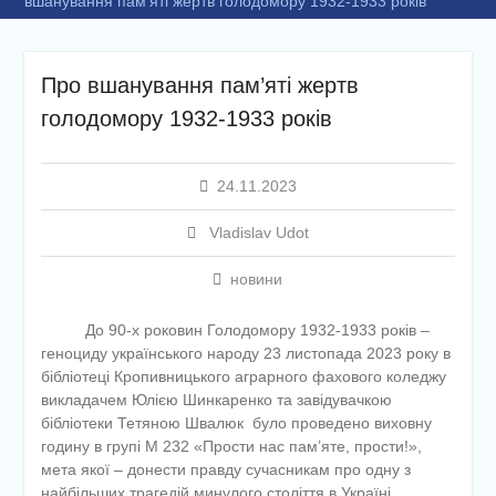
вшанування пам’яті жертв голодомору 1932-1933 років
Про вшанування пам’яті жертв
голодомору 1932-1933 років
24.11.2023
Vladislav Udot
новини
До 90-х роковин Голодомору 1932-1933 років –
геноциду українського народу 23 листопада 2023 року в
бібліотеці Кропивницького аграрного фахового коледжу
викладачем Юлією Шинкаренко та завідувачкою
бібліотеки Тетяною Швалюк було проведено виховну
годину в групі М 232 «Прости нас пам’яте, прости!»,
мета якої – донести правду сучасникам про одну з
найбільших трагедій минулого століття в Україні.