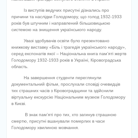
Із виступів ведучих присутні дізнались про
причини та наслідки Голодомору, що голод 1932-1933
років був штучним і направлений більшовицькою
системою на знищення українського народу.
Увазі здобувачів освіти було презентовано
книжкову виставку «Біль і трагедія українського народу»,
серед експонатів якої – Національна книга пам’яті жертв
Голодомору 1932-1933 років в Україні, Кіровоградська
область.
На завершення студенти переглянули
документальний фільм, прослухали сповіді очевидців
тих страшних часів з Кіровоградщини та здійснили
віртуальну екскурсію Національним музеєм Голодомору
в Києві.
В знак пам’яті про тих, хто загинув страшною
смертю, присутні вшанували померлих в часи
Голодомору хвилиною мовчання.