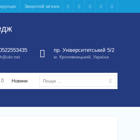
корупцію
Зворотній зв’язок
Telegram
Facebook
Instagram
X
Youtube
едж
0522553435
пр. Університетський 5/2
h@ukr.net
м. Кропивницький, Україна
Пошук:
Новини