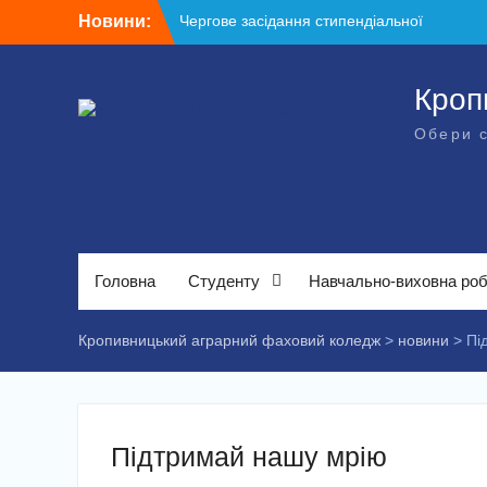
Перейти
Новини:
Чергове засідання стипендіальної
до
комісії: основні рішення
вмісту
Небезпечні розваги можуть коштувати
життя
Кроп
Крок до сучасної підприємницької освіти
Обери 
Щасливої дороги, випускники!
ВСТУП-2026
Головна
Студенту
Навчально-виховна ро
Кропивницький аграрний фаховий коледж
>
новини
>
Пі
Підтримай нашу мрію