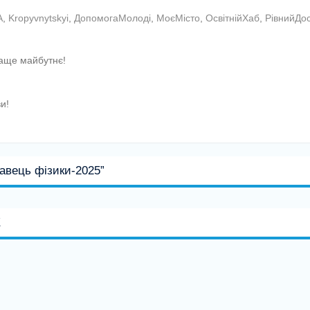
A
,
Kropyvnytskyi
,
ДопомогаМолоді
,
МоєМісто
,
ОсвітнійХаб
,
РівнийДо
аще майбутнє!
и!
авець фізики-2025”
К