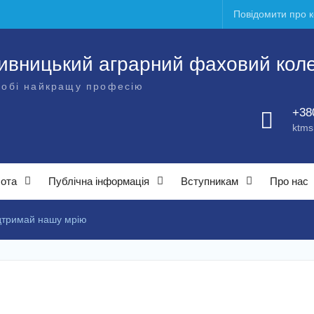
Повідомити про 
ивницький аграрний фаховий кол
собі найкращу професію
+38
ktms
бота
Публічна інформація
Вступникам
Про нас
дтримай нашу мрію