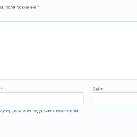
ові поля позначені
*
l
*
Сайт
браузері для моїх подальших коментарів.