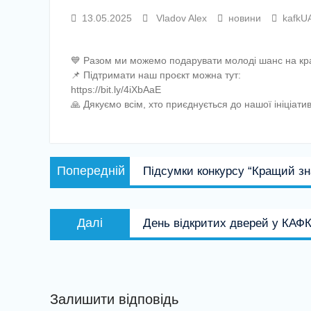
13.05.2025
Vladov Alex
новини
kafkU
💙 Разом ми можемо подарувати молоді шанс на кр
📌 Підтримати наш проєкт можна тут:
https://bit.ly/4iXbAaE
🙏 Дякуємо всім, хто приєднується до нашої ініціатив
Навігація
Попередній
Попередній
Підсумки конкурсу “Кращий зн
записів
запис:
Наступний
Далі
День відкритих дверей у КАФ
запис:
Залишити відповідь