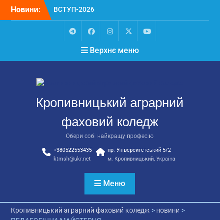
Перейти
Новини:
ВСТУП-2026
до
Чергове засідання
вмісту
стипендіальної комісії:
основні рішення
Telegram
Facebook
Instagram
X
Youtube
Верхнє меню
Небезпечні розваги
можуть коштувати життя
Крок до сучасної
підприємницької освіти
Щасливої дороги,
Кропивницький аграрний
випускники!
фаховий коледж
Обери собі найкращу професію
+380522553435
пр. Університетський 5/2
ktmsh@ukr.net
м. Кропивницький, Україна
Меню
Кропивницький аграрний фаховий коледж
>
новини
>