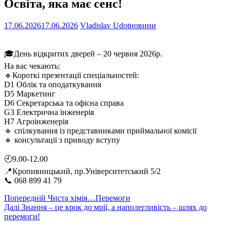
Освіта, яка має сенс!
17.06.2026
17.06.2026
Vladislav Udot
новини
🎓День відкритих дверей – 20 червня 2026р.
На вас чекають:
🔹Короткі презентації спеціальностей:
D1 Облік та оподаткування
D5 Маркетинг
D6 Секретарська та офісна справа
G3 Електрична інженерія
H7 Агроінженерія
🔹 спілкування із представниками приймальної комісії
🔹 консультації з приводу вступу
🕘9.00-12.00
📍Кропивницький, пр.Університетський 5/2
📞 068 899 41 79
Навігація
Попередній
Попередній
Чиста хімія…Перемоги
Наступний
запис:
Далі
Знання – це крок до мрії, а наполегливість – шлях до
записів
запис:
перемоги!