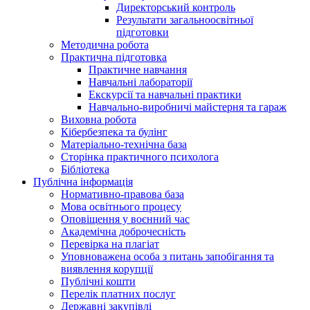
Директорський контроль
Результати загальноосвітньої
підготовки
Методична робота
Практична підготовка
Практичне навчання
Навчальні лабораторії
Екскурсії та навчальні практики
Навчально-виробничі майстерня та гараж
Виховна робота
Кібербезпека та булінг
Матеріально-технічна база
Сторінка практичного психолога
Бібліотека
Публічна інформація
Нормативно-правова база
Мова освітнього процесу
Оповіщення у воєнний час
Академічна доброчесність
Перевірка на плагіат
Уповноважена особа з питань запобігання та
виявлення корупції
Публічні кошти
Перелік платних послуг
Державні закупівлі