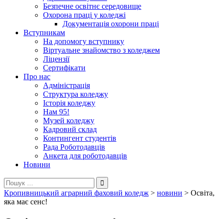
Безпечне освітнє середовище
Охорона праці у коледжі
Документація охорони праці
Вступникам
На допомогу вступнику
Віртуальне знайомство з коледжем
Ліцензії
Сертифікати
Про нас
Адміністрація
Структура коледжу
Історія коледжу
Нам 95!
Музей коледжу
Кадровий склад
Контингент студентів
Рада Роботодавців
Анкета для роботодавців
Новини
Пошук:
Кропивницький аграрний фаховий коледж
>
новини
>
Освіта,
яка має сенс!