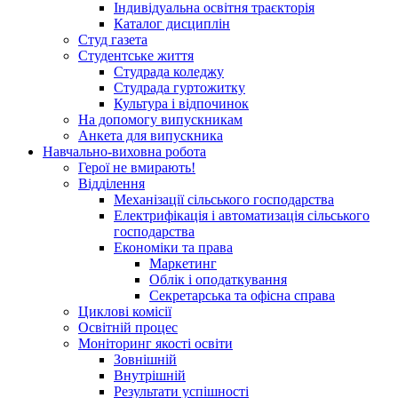
Індивідуальна освітня траєкторія
Каталог дисциплін
Студ газета
Студентське життя
Студрада коледжу
Студрада гуртожитку
Культура і відпочинок
На допомогу випускникам
Анкета для випускника
Навчально-виховна робота
Герої не вмирають!
Відділення
Механізації сільського господарства
Електрифікація і автоматизація сільського
господарства
Економіки та права
Маркетинг
Облік і оподаткування
Секретарська та офісна справа
Циклові комісії
Освітній процес
Моніторинг якості освіти
Зовнішній
Внутрішній
Результати успішності