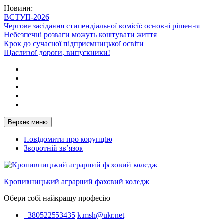
Перейти
Новини:
до
ВСТУП-2026
вмісту
Чергове засідання стипендіальної комісії: основні рішення
Небезпечні розваги можуть коштувати життя
Крок до сучасної підприємницької освіти
Щасливої дороги, випускники!
Telegram
Facebook
Instagram
X
Youtube
Верхнє меню
Повідомити про корупцію
Зворотній зв’язок
Кропивницький аграрний фаховий коледж
Обери собі найкращу професію
+380522553435
ktmsh@ukr.net