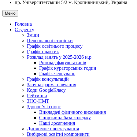
пр. Університетський 5/2
м. Кропивницький, Україна
Меню
Головна
Студенту
Зміни
Персональні сторінки
Графік освітнього процесу
Графік практик
Розклад занять у 2025-2026 н.р.
Розклад факультативів
Графік кураторських годин
Графік чергувань
Графік консультацій
Заочна форма навчання
Коди GoogleКласу
Рейтинги
ЗНО-НМТ
Здоров’я і спорт
Викладачі фізичного виховання
Спортивна база коледжу
Наші досягнення
Дипломне проектування
Вибіркові освітні компоненти