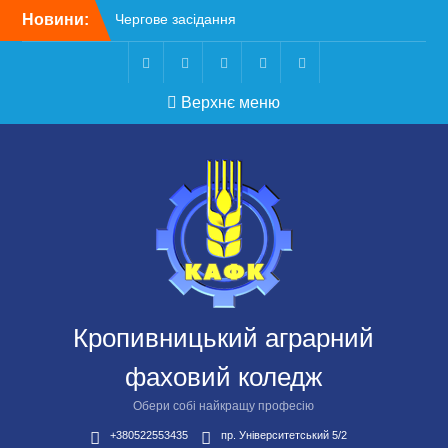
Перейти
Новини:
Чергове засідання
до
стипендіальної комісії:
вмісту
основні рішення
Небезпечні розваги
Telegram
Facebook
Instagram
X
Youtube
Верхнє меню
можуть коштувати життя
Крок до сучасної
підприємницької освіти
Щасливої дороги,
випускники!
ВСТУП-2026
Кропивницький аграрний
фаховий коледж
Обери собі найкращу професію
+380522553435
пр. Університетський 5/2