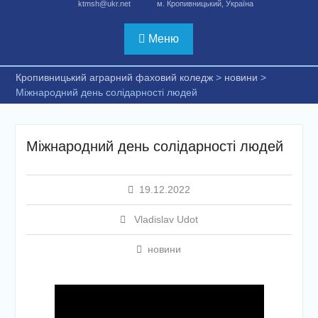
ktmsh@ukr.net
м. Кропивницький, Україна
Меню
Кропивницький аграрний фаховий коледж
>
новини
>
Міжнародний день солідарності людей
Міжнародний день солідарності людей
19.12.2022
Vladislav Udot
новини