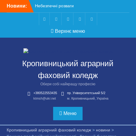
Перейти
Новини:
Небезпечні розваги
до
можуть коштувати життя
вмісту
Крок до сучасної
підприємницької освіти
Telegram
Facebook
Instagram
X
Youtube
Верхнє меню
Щасливої дороги,
випускники!
ВСТУП-2026
Чергове засідання
стипендіальної комісії:
Кропивницький аграрний
основні рішення
фаховий коледж
Обери собі найкращу професію
+380522553435
пр. Університетський 5/2
ktmsh@ukr.net
м. Кропивницький, Україна
Меню
Кропивницький аграрний фаховий коледж
>
новини
>