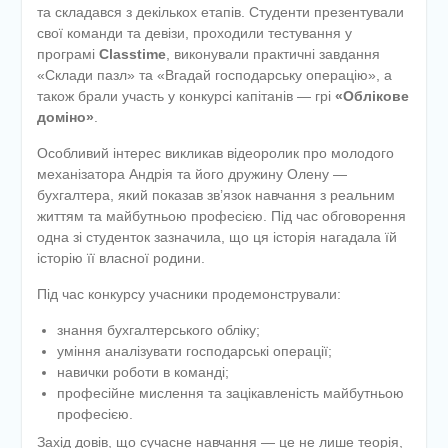
та складався з декількох етапів. Студенти презентували
свої команди та девізи, проходили тестування у
програмі
Classtime
, виконували практичні завдання
«Склади пазл» та «Вгадай господарську операцію», а
також брали участь у конкурсі капітанів — грі
«Облікове
доміно»
.
Особливий інтерес викликав відеоролик про молодого
механізатора Андрія та його дружину Олену —
бухгалтера, який показав зв’язок навчання з реальним
життям та майбутньою професією. Під час обговорення
одна зі студенток зазначила, що ця історія нагадала їй
історію її власної родини.
Під час конкурсу учасники продемонстрували:
знання бухгалтерського обліку;
уміння аналізувати господарські операції;
навички роботи в команді;
професійне мислення та зацікавленість майбутньою
професією.
Захід довів, що сучасне навчання — це не лише теорія,