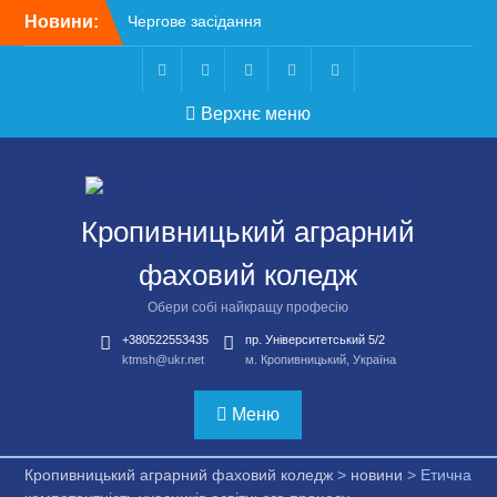
Перейти
Новини:
Чергове засідання
до
стипендіальної комісії:
вмісту
основні рішення
Небезпечні розваги
Telegram
Facebook
Instagram
X
Youtube
Верхнє меню
можуть коштувати життя
Крок до сучасної
підприємницької освіти
Щасливої дороги,
випускники!
Кропивницький аграрний
ВСТУП-2026
фаховий коледж
Обери собі найкращу професію
+380522553435
пр. Університетський 5/2
ktmsh@ukr.net
м. Кропивницький, Україна
Меню
Кропивницький аграрний фаховий коледж
>
новини
>
Етична