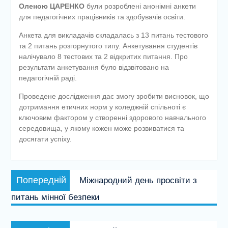
Оленою ЦАРЕНКО
були розроблені анонімні анкети
для педагогічних працівників та здобувачів освіти.
Анкета для викладачів складалась з 13 питань тестового
та 2 питань розгорнутого типу. Анкетування студентів
налічувало 8 тестових та 2 відкритих питання. Про
результати анкетування було відзвітовано на
педагогічній раді.
Проведене дослідження дає змогу зробити висновок, що
дотримання етичних норм у коледжній спільноті є
ключовим фактором у створенні здорового навчального
середовища, у якому кожен може розвиватися та
досягати успіху.
Навігація
Попередній
Попередній
Міжнародний день просвіти з
записів
запис:
питань мінної безпеки
Наступний