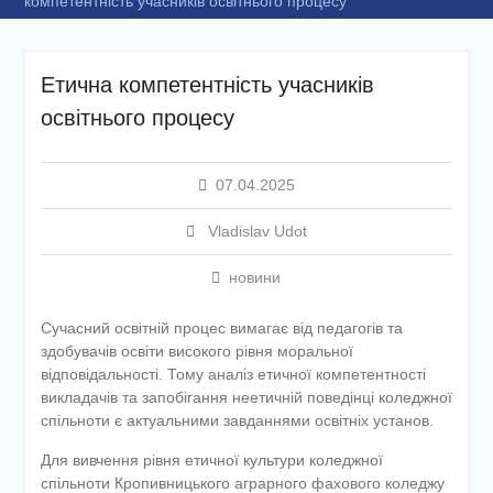
компетентність учасників освітнього процесу
Етична компетентність учасників
освітнього процесу
07.04.2025
Vladislav Udot
новини
Сучасний освітній процес вимагає від педагогів та
здобувачів освіти високого рівня моральної
відповідальності. Тому аналіз етичної компетентності
викладачів та запобігання неетичній поведінці коледжної
спільноти є актуальними завданнями освітніх установ.
Для вивчення рівня етичної культури коледжної
спільноти Кропивницького аграрного фахового коледжу