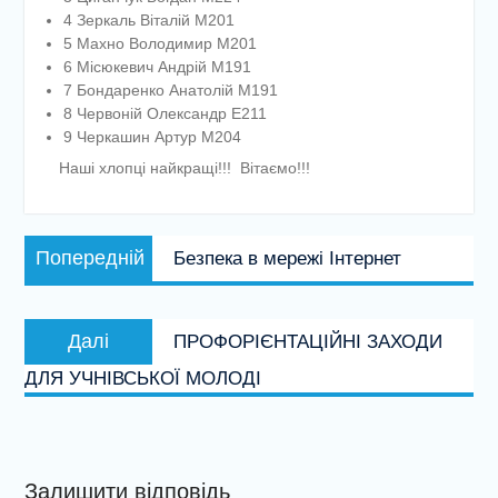
4 Зеркаль Віталій М201
5 Махно Володимир М201
6 Місюкевич Андрій М191
7 Бондаренко Анатолій М191
8 Червоній Олександр Е211
9 Черкашин Артур М204
Наші хлопці найкращі!!! Вітаємо!!!
Навігація
Попередній
Попередній
Безпека в мережі Інтернет
записів
запис:
Наступний
Далі
ПРОФОРІЄНТАЦІЙНІ ЗАХОДИ
запис:
ДЛЯ УЧНІВСЬКОЇ МОЛОДІ
Залишити відповідь