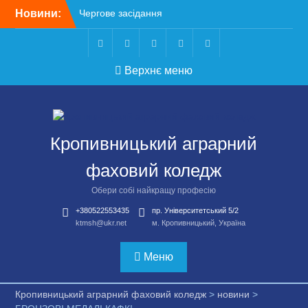
Перейти
Новини:
Чергове засідання
до
стипендіальної комісії:
вмісту
основні рішення
Небезпечні розваги
Telegram
Facebook
Instagram
X
Youtube
Верхнє меню
можуть коштувати життя
Крок до сучасної
підприємницької освіти
Щасливої дороги,
випускники!
Кропивницький аграрний
ВСТУП-2026
фаховий коледж
Обери собі найкращу професію
+380522553435
пр. Університетський 5/2
ktmsh@ukr.net
м. Кропивницький, Україна
Меню
Кропивницький аграрний фаховий коледж
>
новини
>