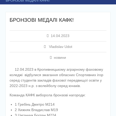
БРОНЗОВІ МЕДАЛІ КАФК!
БРОНЗОВІ МЕДАЛІ КАФК!
14.04.2023
Vladislav Udot
новини
12.04.2023 в Кропивницькому аграрному фаховому
коледжі відбулися змагання обласних Спортивних ігор
серед студентів закладів фахової передвищої освіти у
2022-2023 н.р. з волейболу серед юнаків.
Команда КАФК виборола бронзові нагороди:
1 Гребінь Дмитро М214
2 Хижняк Владислав М19
3 Циганчук Богдан М224