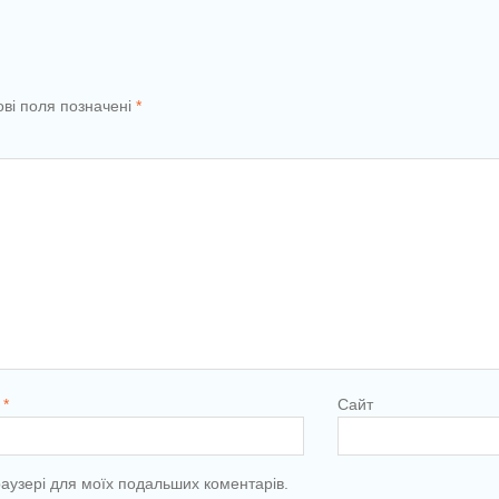
ові поля позначені
*
l
*
Сайт
браузері для моїх подальших коментарів.