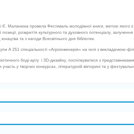
ні Є. Маланюка провела Фестиваль молодіжної книги, метою якого є 
позиції, розкриття культурного та духовного потенціалу, залучення
юнацтва та з нагоди Всесвітнього дня бібліотек.
групи А 251 спеціальності «Агроінженерія» на чолі з викладачкою-ф
ріотичного боді-арту і 3D-дизайну, поспілкуватися з представниками
 участь у творчих конкурсах, літературній вікторині та у фехтуваль