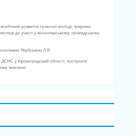
всебічний розвиток сучасної молоді, зокрема
 молоді до участі у волонтерському, громадському
ілологинею Якубською Л.В.
 ДСНС у Кіровоградській області, послухати
ному змаганні.