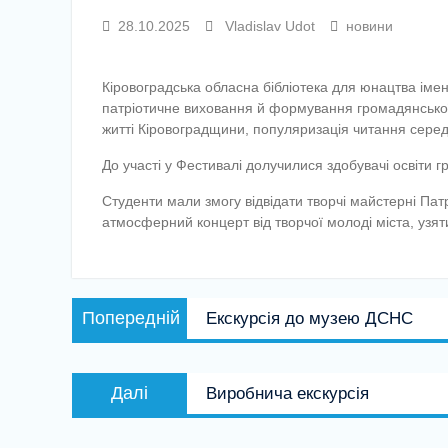
28.10.2025
Vladislav Udot
новини
Кіровоградська обласна бібліотека для юнацтва іме
патріотичне виховання й формування громадянської 
житті Кіровоградщини, популяризація читання серед 
До участі у Фестивалі долучилися здобувачі освіти 
Студенти мали змогу відвідати творчі майстерні Пат
атмосферний концерт від творчої молоді міста, узяти
Навігація
Попередній
Попередній
Екскурсія до музею ДСНС
записів
запис:
Наступний
Далі
Виробнича екскурсія
запис: