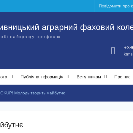
Повідомити про 
ивницький аграрний фаховий кол
собі найкращу професію
+38
ktms
бота
Публічна інформація
Вступникам
Про нас
OKUP! Молодь творить майбутнє
йбутнє