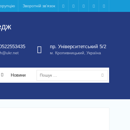
корупцію
Зворотній зв’язок
Telegram
Facebook
Instagram
X
Youtube
едж
0522553435
пр. Університетський 5/2
h@ukr.net
м. Кропивницький, Україна
Пошук:
Новини