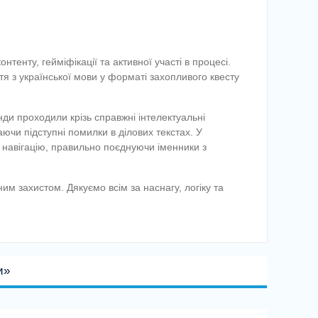
енту, гейміфікації та активної участі в процесі.
 з української мови у форматі захопливого квесту
нди проходили крізь справжні інтелектуальні
ючи підступні помилки в ділових текстах. У
навігацію, правильно поєднуючи іменники з
им захистом. Дякуємо всім за наснагу, логіку та
и»