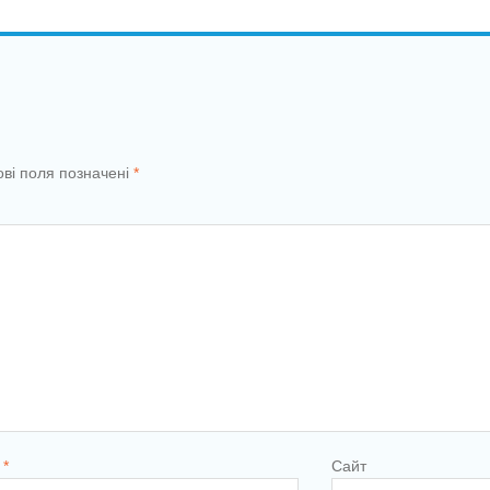
ові поля позначені
*
l
*
Сайт