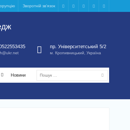
корупцію
Зворотній зв’язок
Telegram
Facebook
Instagram
X
Youtube
едж
0522553435
пр. Університетський 5/2
h@ukr.net
м. Кропивницький, Україна
Пошук:
Новини