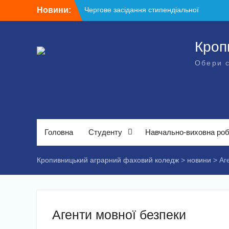
Перейти
Новини:
Чергове засідання стипендіальної
до
комісії: основні рішення
вмісту
Небезпечні розваги можуть коштувати
життя
Кроп
Крок до сучасної підприємницької освіти
Обери 
Щасливої дороги, випускники!
ВСТУП-2026
Головна
Студенту
Навчально-виховна ро
Кропивницький аграрний фаховий коледж
>
новини
>
Аг
Агенти мовної безпеки