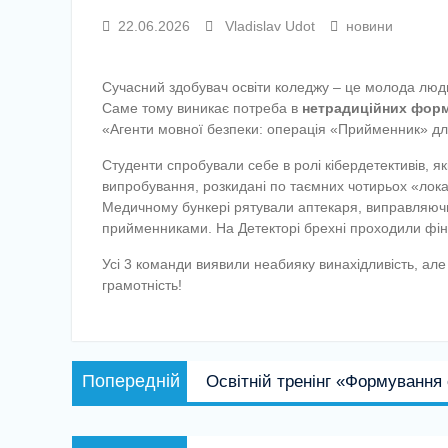
22.06.2026
Vladislav Udot
новини
Сучасний здобувач освіти коледжу – це молода людина
Саме тому виникає потреба в
нетрадиційних фор
«Агенти мовної безпеки: операція «Прийменник» для
Студенти спробували себе в ролі кібердетективів, як
випробування, розкидані по таємних чотирьох «локац
Медичному бункері рятували аптекаря, виправляючи
прийменниками. На Детекторі брехні проходили фінал
Усі 3 команди виявили неабияку винахідливість, але
грамотність!
Навігація
Попередній
Попередній
Освітній тренінг «Формування 
записів
запис:
Наступний