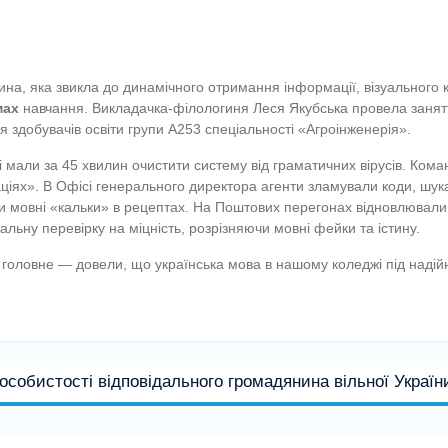
, яка звикла до динамічного отримання інформації, візуального конт
мах
навчання. Викладачка-філологиня Леся Якубська провела заняття
 здобувачів освіти групи А253 спеціальності «Агроінженерія».
і мали за 45 хвилин очистити систему від граматичних вірусів. Кома
іях». В Офісі генерального директора агенти зламували коди, шука
 мовні «кальки» в рецептах. На Поштових перегонах відновлювали 
ьну перевірку на міцність, розрізняючи мовні фейки та істину.
 головне — довели, що українська мова в нашому коледжі під надійн
особистості відповідального громадянина вільної Україн