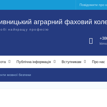
Повідомити про 
ивницький аграрний фаховий кол
собі найкращу професію
+38
ktms
бота
Публічна інформація
Вступникам
Про нас
енти мовної безпеки