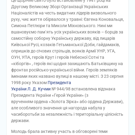
Це щорічне свято було встановлене у 1941 році на
Другому Великому Зборі Організації Українських
Націоналістів на честь видатних лідерів визвольного
руху, чиє життя обірвалося у травні: Євгена Коновальця,
Симона Петлюри та Миколи Міхновського. Нині ми
вшановуємо пам`ять усіх українських вояків – борців за
самостійну соборну Українську державу, від лицарів
Київської Русі, козаків Гетьманської Доби, гайдамаків,
опришків до січових стрільців, вояків Армії УНР, УГА,
ОУН, УПА, героїв Крут і героїв Небесної Сотні та
«кіборгів» , героїв які щодня захищають Батьківщину на
фронтах російсько-української війни. Героїв земляків
іменами яких названо вулиці в нашому місті. З 23 серпня
1998 року Указом
Президента
України
Л. Д. Кучми
№ 944/98 встановлена відзнака
Президента України «Герой України» (з
врученням ордена «Золота Зірка» або ордена Держави),
але особливого значення ця нагорода набула у
часиборотьби за незалежність і територіальну цілісність
держави.
Молодь брала активну участь в обговорені теми