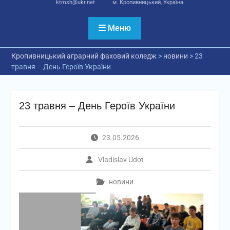
ktmsh@ukr.net
м. Кропивницький, Україна
Меню
Кропивницький аграрний фаховий коледж
>
новини
>
23
травня – День Героїв України
23 травня – День Героїв України
23.05.2026
Vladislav Udot
новини