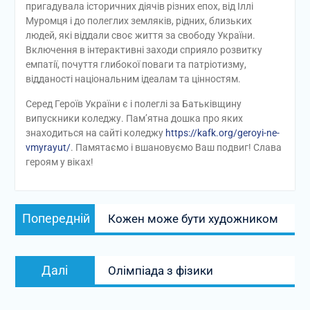
пригадувала історичних діячів різних епох, від Іллі
Муромця і до полеглих земляків, рідних, близьких
людей, які віддали своє життя за свободу України.
Включення в інтерактивні заходи сприяло розвитку
емпатії, почуття глибокої поваги та патріотизму,
відданості національним ідеалам та цінностям.
Серед Героїв України є і полеглі за Батьківщину
випускники коледжу. Пам’ятна дошка про яких
знаходиться на сайті коледжу
https://kafk.org/geroyi-ne-
vmyrayut/
. Памятаємо і вшановуємо Ваш подвиг! Слава
героям у віках!
Навігація
Попередній
Попередній
Кожен може бути художником
записів
запис:
Наступний
Далі
Олімпіада з фізики
запис: