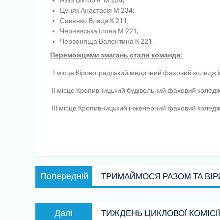
Азза Вікторія М 234;
Цуняк Анастасія М 234;
Савенко Влада К 211;
Чернявська Ілона М 221;
Червоняща Валентина К 221.
Переможцями змагань стали команди:
І місце Кіровоградський медичний фаховий коледж ім
ІІ місце Кропивницький будівельний фаховий коледж
ІІІ місце Кропивницький інженерний фаховий колед
Навігація
Попередній
Попередній
ТРИМАЙМОСЯ РАЗОМ ТА ВІРИ
записів
запис:
Наступний
Далі
ТИЖДЕНЬ ЦИКЛОВОЇ КОМІСІ
запис: