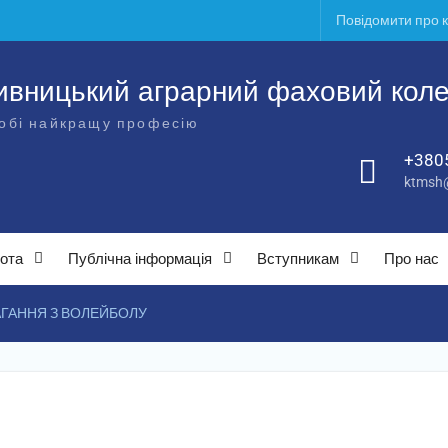
Повідомити про 
ивницький аграрний фаховий кол
обі найкращу професію
+380
ktmsh@
ота
Публічна інформація
Вступникам
Про нас
ГАННЯ З ВОЛЕЙБОЛУ