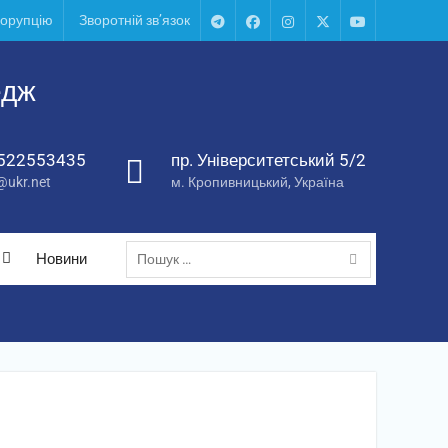
корупцію
Зворотній зв’язок
Telegram
Facebook
Instagram
X
Youtube
едж
522553435
пр. Університетський 5/2
ukr.net
м. Кропивницький, Україна
Пошук:
Новини