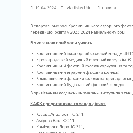
19.04.2024
Vladislav Udot
новини
В спортивному залі Кропивницького аграрного фахово
передвищої освіти у 2023-2024 навчальному році.
В змаганнях приймали участь:
Кропивницький інженерний фаховий коледж ЦНТ
Кіровоградський медичний фаховий коледж ім. Є .
Кропивницький фаховий коледж харчування та тор
Кропивницький аграрний фаховий коледж;
Компаніївський фаховий коледж ветеринарної м
Кропивницький будівельний фаховий коледж.
З привітанням до учасниць змагань, виступила з тан
КАФК представляла команда дівчат:
Кусова Анастасія Ю 211:
Амірова Віка Ю 211;
Комісарова Лера Ю 211;