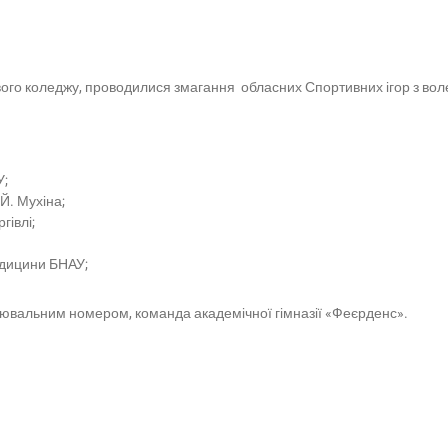
го коледжу, проводилися змагання обласних Спортивних ігор з волей
У;
Й. Мухіна;
гівлі;
едицини БНАУ;
цювальним номером, команда академічної гімназії «Феєрденс».