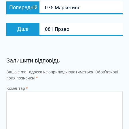
Навігація
Попередній
Попередній
075 Маркетинг
записів
запис:
Наступний
Далі
081 Право
запис:
Залишити відповідь
Ваша e-mail адреса не оприлюднюватиметься.
Обов’язкові
поля позначені
*
Коментар
*