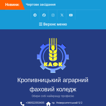
Перейти
Новини:
Чергове засідання
до
стипендіальної комісії:
вмісту
основні рішення
Небезпечні розваги
Telegram
Facebook
Instagram
X
Youtube
Верхнє меню
можуть коштувати життя
Крок до сучасної
підприємницької освіти
Щасливої дороги,
випускники!
ВСТУП-2026
Кропивницький аграрний
фаховий коледж
Обери собі найкращу професію
+380522553435
пр. Університетський 5/2