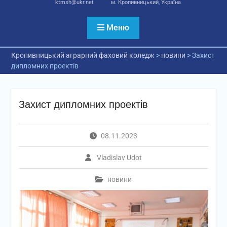
ktmsh@ukr.net
м. Кропивницький, Україна
Меню
Кропивницький аграрний фаховий коледж
>
новини
>
Захист
дипломних проектів
Захист дипломних проектів
08.11.2023
Vladislav Udot
новини