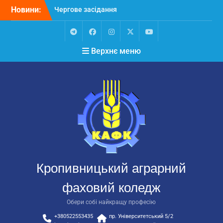
Перейти
Новини:
Чергове засідання
до
стипендіальної комісії:
вмісту
основні рішення
Небезпечні розваги
Telegram
Facebook
Instagram
X
Youtube
Верхнє меню
можуть коштувати життя
Крок до сучасної
підприємницької освіти
Щасливої дороги,
випускники!
ВСТУП-2026
Кропивницький аграрний
фаховий коледж
Обери собі найкращу професію
+380522553435
пр. Університетський 5/2