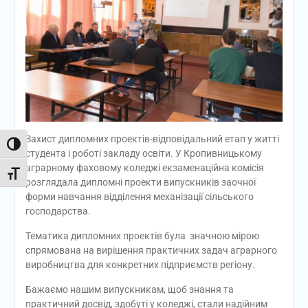
Захист дипломних проектів-відповідальний етап у житті
Toggle High Contrast
студента і роботі закладу освіти. У Кропивницькому
аграрному фаховому коледжі екзаменаційна комісія
Toggle Font size
розглядала дипломні проекти випускників заочної
форми навчання відділення механізації сільського
господарства.
Тематика дипломних проектів була значною мірою
спрямована на вирішення практичних задач аграрного
виробництва для конкретних підприємств регіону.
Бажаємо нашим випускникам, щоб знання та
практичний досвід, здобуті у коледжі, стали надійним