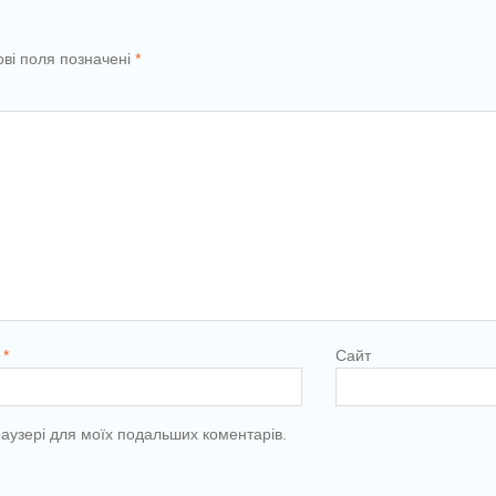
ові поля позначені
*
l
*
Сайт
браузері для моїх подальших коментарів.