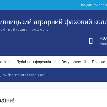
Повідомити про 
ивницький аграрний фаховий кол
собі найкращу професію
+38
ktms
бота
Публічна інформація
Вступникам
Про нас
Днем Державного Герба України!
аїни!