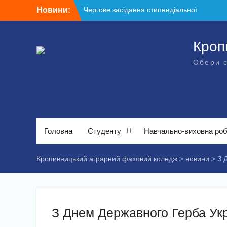
Перейти
Новини:
Чергове засідання стипендіальної
до
комісії: основні рішення
вмісту
Небезпечні розваги можуть коштувати
життя
Кроп
Крок до сучасної підприємницької освіти
Обери 
Щасливої дороги, випускники!
ВСТУП-2026
Головна
Студенту
Навчально-виховна ро
Кропивницький аграрний фаховий коледж
>
новини
>
З 
З Днем Державного Герба Укр