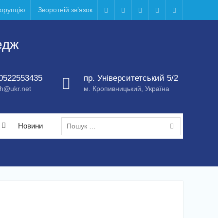
корупцію
Зворотній зв’язок
Telegram
Facebook
Instagram
X
Youtube
едж
0522553435
пр. Університетський 5/2
h@ukr.net
м. Кропивницький, Україна
Пошук:
Новини