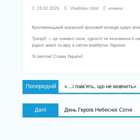
19.02.2026
Vladislav Udot
новини
Кропивницький аграрний фаховий коледж щиро вітає
Тризуб — це символ сили, єдності та незламності на
рідної землі та віру в світле майбутнє України.
Зі святом! Слава Україні!
Навігація
Попередній
Попередній
«…і пам’ять, що не мовчить»
записів
запис:
Наступний
Далі
День Героїв Небесної Сотні
запис: