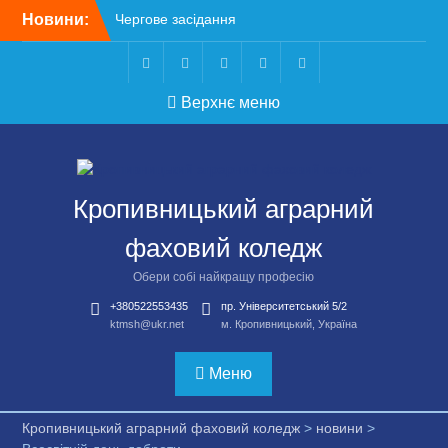
Перейти
Новини:
Чергове засідання
до
стипендіальної комісії:
вмісту
основні рішення
Небезпечні розваги
Telegram
Facebook
Instagram
X
Youtube
Верхнє меню
можуть коштувати життя
Крок до сучасної
підприємницької освіти
Щасливої дороги,
випускники!
Кропивницький аграрний
ВСТУП-2026
фаховий коледж
Обери собі найкращу професію
+380522553435
пр. Університетський 5/2
ktmsh@ukr.net
м. Кропивницький, Україна
Меню
Кропивницький аграрний фаховий коледж
>
новини
>