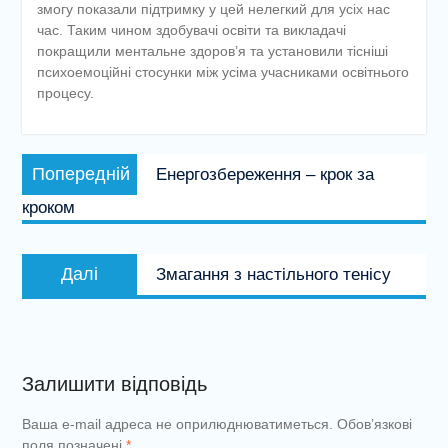
змогу показали підтримку у цей нелегкий для усіх нас
час. Таким чином здобувачі освіти та викладачі
покращили ментальне здоровʼя та установили тісніші
психоемоційні стосунки між усіма учасниками освітнього
процесу.
Навігація
Попередній
Попередній
Енергозбереження – крок за
записів
запис:
кроком
Наступний
Далі
Змагання з настільного тенісу
запис:
Залишити відповідь
Ваша e-mail адреса не оприлюднюватиметься.
Обов’язкові
поля позначені
*