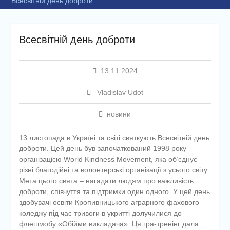
Всесвітній день доброти
Всесвітній день доброти
13.11.2024
Vladislav Udot
новини
13 листопада в Україні та світі святкують Всесвітній день
доброти. Цей день був започаткований 1998 року
організацією World Kindness Movement, яка об’єднує
різні благодійні та волонтерські організації з усього світу.
Мета цього свята – нагадати людям про важливість
доброти, співчуття та підтримки один одного. У цей день
здобувачі освіти Кропивницького аграрного фахового
коледжу під час тривоги в укритті долучилися до
флешмобу «Обійми викладача». Ця гра-тренінг дала