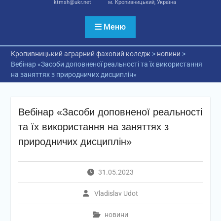
ktmsh@ukr.net
м. Кропивницький, Україна
Меню
Кропивницький аграрний фаховий коледж
>
новини
>
Вебінар «Засоби доповненої реальності та їх використання
на заняттях з природничих дисциплін»
Вебінар «Засоби доповненої реальності
та їх використання на заняттях з
природничих дисциплін»
31.05.2023
Vladislav Udot
новини