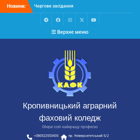
Перейти
Новини:
Чергове засідання
до
стипендіальної комісії:
вмісту
основні рішення
Небезпечні розваги
Telegram
Facebook
Instagram
X
Youtube
Верхнє меню
можуть коштувати життя
Крок до сучасної
підприємницької освіти
Щасливої дороги,
випускники!
ВСТУП-2026
Кропивницький аграрний
фаховий коледж
Обери собі найкращу професію
+380522553435
пр. Університетський 5/2