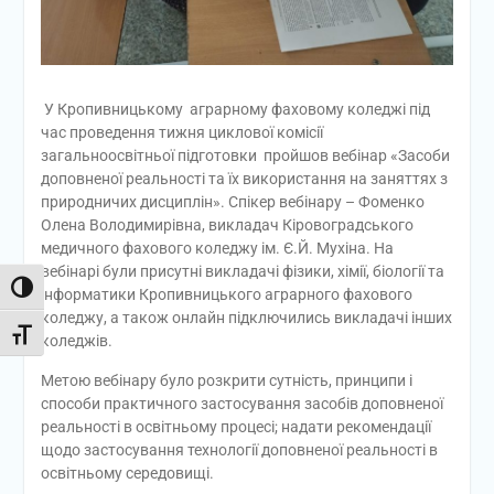
У Кропивницькому аграрному фаховому коледжі під
час проведення тижня циклової комісії
загальноосвітньої підготовки пройшов вебінар «Засоби
доповненої реальності та їх використання на заняттях з
природничих дисциплін». Спікер вебінару – Фоменко
Олена Володимирівна, викладач Кіровоградського
медичного фахового коледжу ім. Є.Й. Мухіна. На
вебінарі були присутні викладачі фізики, хімії, біології та
Toggle High Contrast
інформатики Кропивницького аграрного фахового
коледжу, а також онлайн підключились викладачі інших
Toggle Font size
коледжів.
Метою вебінару було розкрити сутність, принципи і
способи практичного застосування засобів доповненої
реальності в освітньому процесі; надати рекомендації
щодо застосування технології доповненої реальності в
освітньому середовищі.