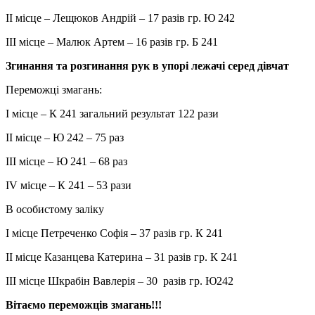
II місце – Лещюков Андрій – 17 разів гр. Ю 242
III місце – Малюк Артем – 16 разів гр. Б 241
Згинання та розгинання рук в упорі лежачі серед дівчат
Переможці змагань:
I місце – К 241 загальний результат 122 рази
II місце – Ю 242 – 75 раз
III місце – Ю 241 – 68 раз
IV місце – К 241 – 53 рази
В особистому заліку
I місце Петреченко Софія – 37 разів гр. К 241
II місце Казанцева Катерина – 31 разів гр. К 241
III місце Шкрабін Вавлерія – 30 разів гр. Ю242
Вітаємо переможців змагань!!!