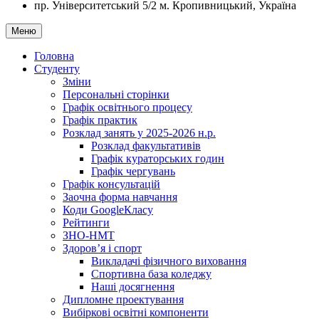
пр. Університетський 5/2
м. Кропивницький, Україна
Меню
Головна
Студенту
Зміни
Персональні сторінки
Графік освітнього процесу
Графік практик
Розклад занять у 2025-2026 н.р.
Розклад факультативів
Графік кураторських годин
Графік чергувань
Графік консультацій
Заочна форма навчання
Коди GoogleКласу
Рейтинги
ЗНО-НМТ
Здоров’я і спорт
Викладачі фізичного виховання
Спортивна база коледжу
Наші досягнення
Дипломне проектування
Вибіркові освітні компоненти