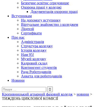
Безпечне освітнє середовище
Охорона праці у коледжі
Документація охорони праці
Вступникам
На допомогу вступнику
Віртуальне знайомство з коледжем
Ліцензії
Сертифікати
Про нас
Адміністрація
Структура коледжу
Історія коледжу
Нам 95!
Музей коледжу
Кадровий склад
Контингент студентів
Рада Роботодавців
Анкета для роботодавців
Новини
Пошук:
Кропивницький аграрний фаховий коледж
>
новини
>
ТИЖДЕНЬ ЦИКЛОВОЇ КОМІСІЇ