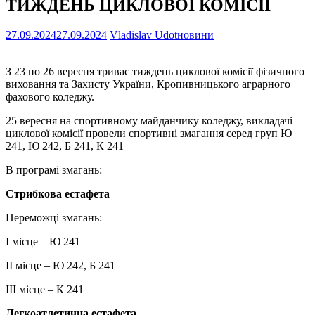
ТИЖДЕНЬ ЦИКЛОВОЇ КОМІСІЇ
27.09.2024
27.09.2024
Vladislav Udot
новини
З 23 по 26 вересня триває тиждень циклової комісії фізичного
виховання та Захисту України, Кропивницького аграрного
фахового коледжу.
25 вересня на спортивному майданчику коледжу, викладачі
циклової комісії провели спортивні змагання серед груп Ю
241, Ю 242, Б 241, К 241
В програмі змагань:
Стрибкова естафета
Переможці змагань:
I місце – Ю 241
II місце – Ю 242, Б 241
III місце – К 241
Легкоатлетична естафета