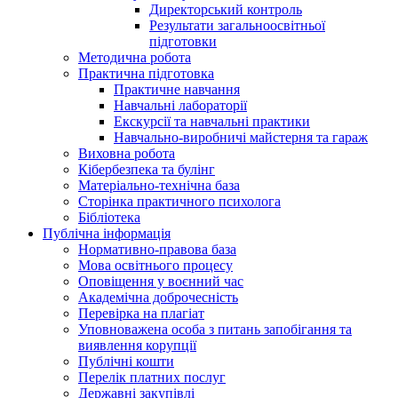
Директорський контроль
Результати загальноосвітньої
підготовки
Методична робота
Практична підготовка
Практичне навчання
Навчальні лабораторії
Екскурсії та навчальні практики
Навчально-виробничі майстерня та гараж
Виховна робота
Кібербезпека та булінг
Матеріально-технічна база
Сторінка практичного психолога
Бібліотека
Публічна інформація
Нормативно-правова база
Мова освітнього процесу
Оповіщення у воєнний час
Академічна доброчесність
Перевірка на плагіат
Уповноважена особа з питань запобігання та
виявлення корупції
Публічні кошти
Перелік платних послуг
Державні закупівлі