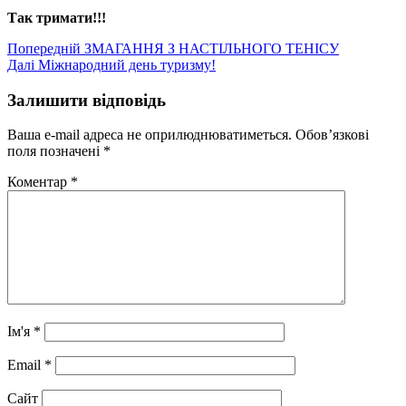
Так тримати!!!
Навігація
Попередній
Попередній
ЗМАГАННЯ З НАСТІЛЬНОГО ТЕНІСУ
Наступний
запис:
Далі
Міжнародний день туризму!
записів
запис:
Залишити відповідь
Ваша e-mail адреса не оприлюднюватиметься.
Обов’язкові
поля позначені
*
Коментар
*
Ім'я
*
Email
*
Сайт