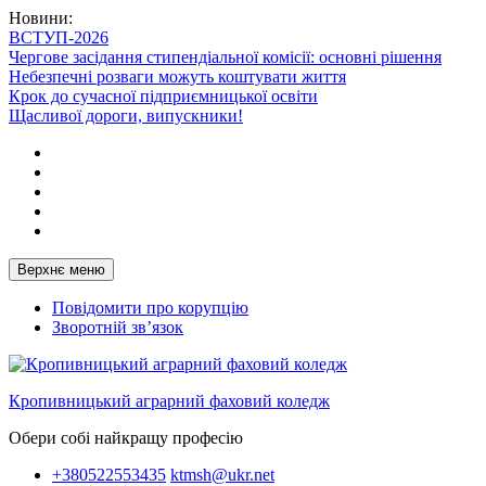
Перейти
Новини:
до
ВСТУП-2026
вмісту
Чергове засідання стипендіальної комісії: основні рішення
Небезпечні розваги можуть коштувати життя
Крок до сучасної підприємницької освіти
Щасливої дороги, випускники!
Telegram
Facebook
Instagram
X
Youtube
Верхнє меню
Повідомити про корупцію
Зворотній зв’язок
Кропивницький аграрний фаховий коледж
Обери собі найкращу професію
+380522553435
ktmsh@ukr.net