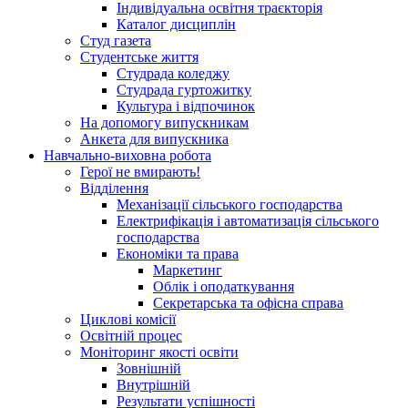
Індивідуальна освітня траєкторія
Каталог дисциплін
Студ газета
Студентське життя
Студрада коледжу
Студрада гуртожитку
Культура і відпочинок
На допомогу випускникам
Анкета для випускника
Навчально-виховна робота
Герої не вмирають!
Відділення
Механізації сільського господарства
Електрифікація і автоматизація сільського
господарства
Економіки та права
Маркетинг
Облік і оподаткування
Секретарська та офісна справа
Циклові комісії
Освітній процес
Моніторинг якості освіти
Зовнішній
Внутрішній
Результати успішності