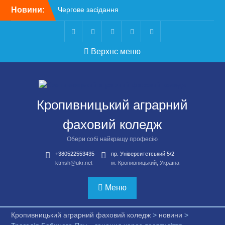
Перейти
Новини:
Чергове засідання
до
стипендіальної комісії:
вмісту
основні рішення
Небезпечні розваги
Telegram
Facebook
Instagram
X
Youtube
Верхнє меню
можуть коштувати життя
Крок до сучасної
підприємницької освіти
Щасливої дороги,
випускники!
Кропивницький аграрний
ВСТУП-2026
фаховий коледж
Обери собі найкращу професію
+380522553435
пр. Університетський 5/2
ktmsh@ukr.net
м. Кропивницький, Україна
Меню
Кропивницький аграрний фаховий коледж
>
новини
>