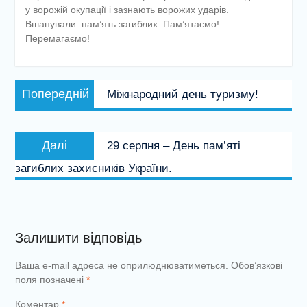
у ворожій окупації і зазнають ворожих ударів.
Вшанували пам’ять загиблих. Пам’ятаємо!
Перемагаємо!
Навігація
Попередній
Попередній
Міжнародний день туризму!
записів
запис:
Наступний
Далі
29 серпня – День пам’яті
запис:
загиблих захисників України.
Залишити відповідь
Ваша e-mail адреса не оприлюднюватиметься.
Обов’язкові
поля позначені
*
Коментар
*