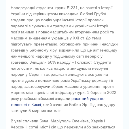
Напередодні студенти групи Е-231, на заняті з Історії
України під керівництвом викладача Любові Грубої
згадали про цю подію української історії провели
паралелі з сучасними трагедіями української історії
пов’язаними з повномасштабним вторгненням росії та
масовим знищенням українців у ХХІ ст. До теми
підготували презентацію, обговорили причини і наслідки
трагедії у Бабиному Яру, відзначили що це акт геноциду
найменшого народу у тодішньому світі переріс у
трагедію. Знищили 50% народу – Голокост. Студенти
наголосили, як колись нацисти знищували незручні
народи у Європі, так рашисти знищують ось уже на
протязі двох з половиною років Українську державу і її
народ, застосовуючи зброю масового ураження проти
мирних міст і цивільної інфраструктури. 1 березня 2022
року російські військові завдали
ракетний удар по
телевежі в Києві
, який зачепив Бабин Яр. Під час удару
загинули 5 мирних жителів.
В уяві спливли Буча, Маріуполь Оленівка, Харків і
Херсон і сотні міст і сіл що пережили або знаходяться