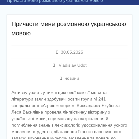
Причасти мене розмовною українською мовою
Причасти мене розмовною українською
мовою
30.05.2025
Vladislav Udot
новини
Активну участь у тижні циклової комісії мови та
літератури взяли здобувачі освіти групи М 241
спеціальності «Агроінженерія». Викладачка Якубська
Леся Василівна провела лінгвістичну вікторину з
української мови, спрямовану на закріплення й
поглиблення знань з лексикології; удосконалення усного
мовлення студентів, збагачення їхнього словникового
запасу; виховання культури мовлення та поваги до