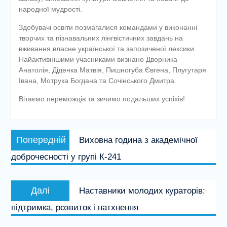
народної мудрості.
Здобувачі освіти позмагалися командами у виконанні
творчих та пізнавальних лінгвістичних завдань на
вживання власне української та запозиченої лексики.
Найактивнішими учасниками визнано Дворника
Анатолія, Діденка Матвія, Пишногуба Євгена, Плугутаря
Івана, Мотрука Богдана та Сочінського Дмитра.
Вітаємо переможців та зичимо подальших успіхів!
Навігація
Попередній
Попередній
Виховна година з академічної
записів
запис:
доброчесності у групі К-241
Наступний
Далі
Наставники молодих кураторів:
запис:
підтримка, розвиток і натхнення