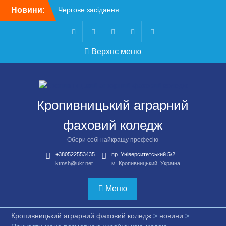
Перейти
Новини:
Чергове засідання
до
стипендіальної комісії:
вмісту
основні рішення
Небезпечні розваги
Telegram
Facebook
Instagram
X
Youtube
Верхнє меню
можуть коштувати життя
Крок до сучасної
підприємницької освіти
Щасливої дороги,
випускники!
Кропивницький аграрний
ВСТУП-2026
фаховий коледж
Обери собі найкращу професію
+380522553435
пр. Університетський 5/2
ktmsh@ukr.net
м. Кропивницький, Україна
Меню
Кропивницький аграрний фаховий коледж
>
новини
>