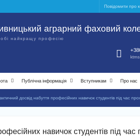
Повідомити про 
ивницький аграрний фаховий кол
собі найкращу професію
+38
ktms
бота
Публічна інформація
Вступникам
Про нас
актичний досвід набуття професійних навичок студентів під час пр
рофесійних навичок студентів під час