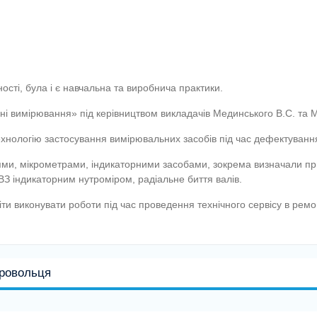
сті, була і є навчальна та виробнича практики.
ні вимірювання» під керівництвом викладачів Мединського В.С. та
технологію застосування вимірювальних засобів під час дефектуванн
и, мікрометрами, індикаторними засобами, зокрема визначали при
ДВЗ індикаторним нутроміром, радіальне биття валів.
іти виконувати роботи під час проведення технічного сервісу в рем
бровольця