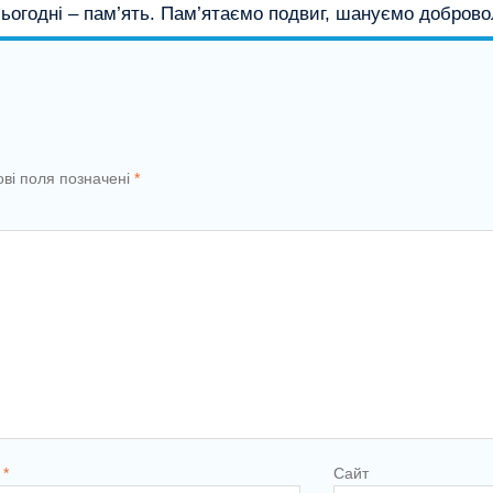
сьогодні – пам’ять. Пам’ятаємо подвиг, шануємо доброво
ові поля позначені
*
l
*
Сайт