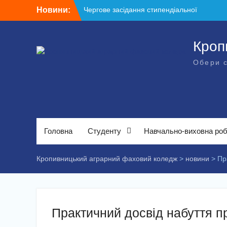
Перейти
Новини:
Чергове засідання стипендіальної
до
комісії: основні рішення
вмісту
Небезпечні розваги можуть коштувати
життя
Кроп
Крок до сучасної підприємницької освіти
Обери 
Щасливої дороги, випускники!
ВСТУП-2026
Головна
Студенту
Навчально-виховна ро
Кропивницький аграрний фаховий коледж
>
новини
>
Пр
Практичний досвід набуття п