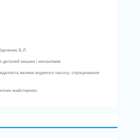
 Марченко Б.Л.
я деталей машин і механізмів.
датність валика водяного насосу, спрацювання
онтних майстернях.