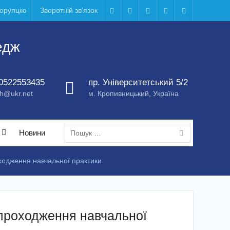
корупцію
Зворотній зв’язок
Telegram
Facebook
Instagram
X
Youtube
едж
0522553435
пр. Університетський 5/2
h@ukr.net
м. Кропивницький, Україна
Пошук:
Новини
оходження навчальної практики
 проходження навчальної