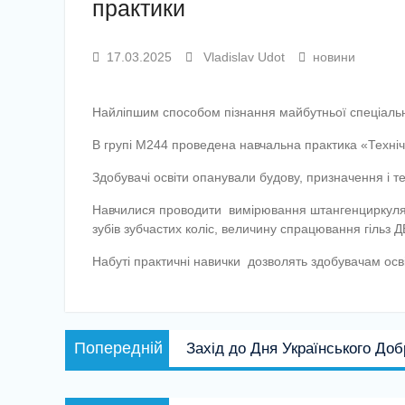
практики
17.03.2025
Vladislav Udot
новини
Найліпшим способом пізнання майбутньої спеціально
В групі М244 проведена навчальна практика «Техніч
Здобувачі освіти опанували будову, призначення і 
Навчилися проводити вимірювання штангенциркулям
зубів зубчастих коліс, величину спрацювання гільз 
Набуті практичні навички дозволять здобувачам осв
Навігація
Попередній
Попередній
Захід до Дня Українського До
записів
запис: