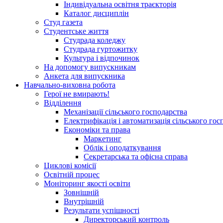
Індивідуальна освітня траєкторія
Каталог дисциплін
Студ газета
Студентське життя
Студрада коледжу
Студрада гуртожитку
Культура і відпочинок
На допомогу випускникам
Анкета для випускника
Навчально-виховна робота
Герої не вмирають!
Відділення
Механізації сільського господарства
Електрифікація і автоматизація сільського гос
Економіки та права
Маркетинг
Облік і оподаткування
Секретарська та офісна справа
Циклові комісії
Освітній процес
Моніторинг якості освіти
Зовнішній
Внутрішній
Результати успішності
Директорський контроль