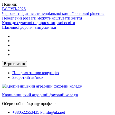
Перейти
Новини:
до
ВСТУП-2026
вмісту
Чергове засідання стипендіальної комісії: основні рішення
Небезпечні розваги можуть коштувати життя
Крок до сучасної підприємницької освіти
Щасливої дороги, випускники!
Telegram
Facebook
Instagram
X
Youtube
Верхнє меню
Повідомити про корупцію
Зворотній зв’язок
Кропивницький аграрний фаховий коледж
Обери собі найкращу професію
+380522553435
ktmsh@ukr.net