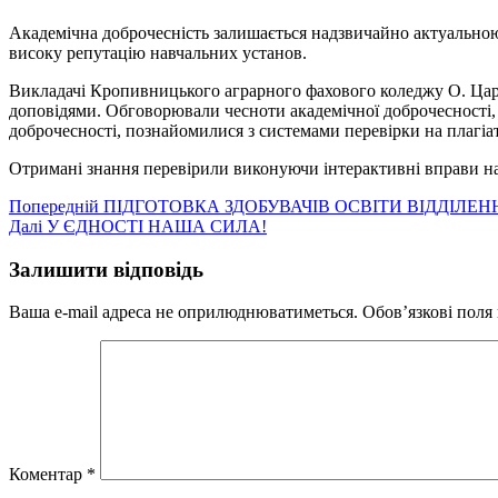
Академічна доброчесність залишається надзвичайно актуальною 
високу репутацію навчальних установ.
Викладачі Кропивницького аграрного фахового коледжу О. Царе
доповідями. Обговорювали чесноти академічної доброчесності, 
доброчесності, познайомилися з системами перевірки на плагіа
Отримані знання перевірили виконуючи інтерактивні вправи на
Навігація
Попередній
Попередній
ПІДГОТОВКА ЗДОБУВАЧІВ ОСВІТИ ВІДДІЛЕН
Наступний
запис:
Далі
У ЄДНОСТІ НАША СИЛА!
записів
запис:
Залишити відповідь
Ваша e-mail адреса не оприлюднюватиметься.
Обов’язкові поля
Коментар
*