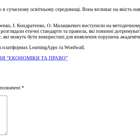
в сучасному освітньому середовищі. Вона впливає на якість нав
нко, І. Кондратенко, О. Малашкевич виступили на методичному 
розглядали етичні стандарти та правила, які повинні дотримува
т, які можуть бути використані для виявлення порушень академічн
 платформах LearningApps та Wordwall.
НЯ “ЕКОНОМІКИ ТА ПРАВО”
 позначені
*