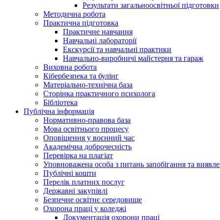
Результати загальноосвітньої підготовки
Методична робота
Практична підготовка
Практичне навчання
Навчальні лабораторії
Екскурсії та навчальні практики
Навчально-виробничі майстерня та гараж
Виховна робота
Кібербезпека та булінг
Матеріально-технічна база
Сторінка практичного психолога
Бібліотека
Публічна інформація
Нормативно-правова база
Мова освітнього процесу
Оповіщення у воєнний час
Академічна доброчесність
Перевірка на плагіат
Уповноважена особа з питань запобігання та виявле
Публічні кошти
Перелік платних послуг
Державні закупівлі
Безпечне освітнє середовище
Охорона праці у коледжі
Документація охорони праці