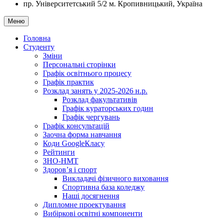
пр. Університетський 5/2
м. Кропивницький, Україна
Меню
Головна
Студенту
Зміни
Персональні сторінки
Графік освітнього процесу
Графік практик
Розклад занять у 2025-2026 н.р.
Розклад факультативів
Графік кураторських годин
Графік чергувань
Графік консультацій
Заочна форма навчання
Коди GoogleКласу
Рейтинги
ЗНО-НМТ
Здоров’я і спорт
Викладачі фізичного виховання
Спортивна база коледжу
Наші досягнення
Дипломне проектування
Вибіркові освітні компоненти