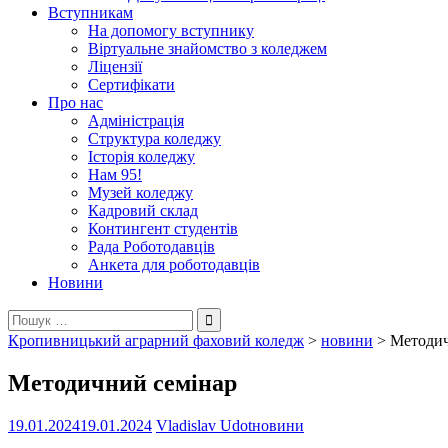
Вступникам
На допомогу вступнику
Віртуальне знайомство з коледжем
Ліцензії
Сертифікати
Про нас
Адміністрація
Структура коледжу
Історія коледжу
Нам 95!
Музей коледжу
Кадровий склад
Контингент студентів
Рада Роботодавців
Анкета для роботодавців
Новини
Пошук:
Кропивницький аграрний фаховий коледж
>
новини
>
Методич
Методичний семінар
19.01.2024
19.01.2024
Vladislav Udot
новини