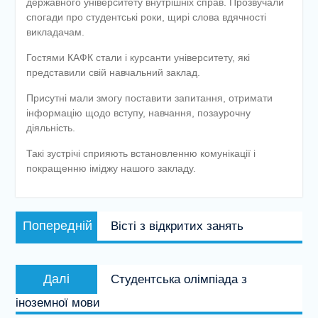
державного університету внутрішніх справ. Прозвучали
спогади про студентські роки, щирі слова вдячності
викладачам.
Гостями КАФК стали і курсанти університету, які
представили свій навчальний заклад.
Присутні мали змогу поставити запитання, отримати
інформацію щодо вступу, навчання, позаурочну
діяльність.
Такі зустрічі сприяють встановленню комунікації і
покращенню іміджу нашого закладу.
Навігація
Попередній
Попередній
Вісті з відкритих занять
записів
запис:
Наступний
Далі
Студентська олімпіада з
запис:
іноземної мови