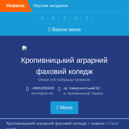
Перейти
Новини:
Чергове засідання
до
стипендіальної комісії:
вмісту
основні рішення
Небезпечні розваги
Telegram
Facebook
Instagram
X
Youtube
Верхнє меню
можуть коштувати життя
Крок до сучасної
підприємницької освіти
Щасливої дороги,
випускники!
Кропивницький аграрний
ВСТУП-2026
фаховий коледж
Обери собі найкращу професію
+380522553435
пр. Університетський 5/2
ktmsh@ukr.net
м. Кропивницький, Україна
Меню
Кропивницький аграрний фаховий коледж
>
новини
>
Гості