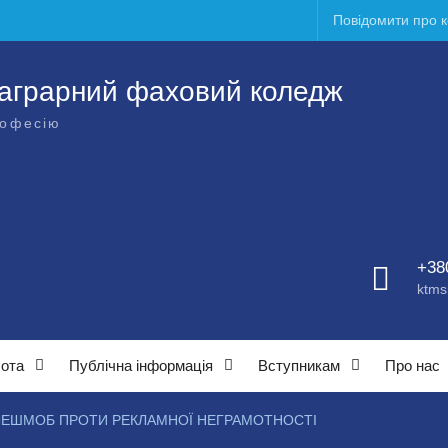
Повідомити про 
аграрний фаховий коледж
рофесію
+38
ktms
бота
Публічна інформація
Вступникам
Про нас
ЕШМОБ ПРОТИ РЕКЛАМНОЇ НЕГРАМОТНОСТІ