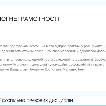
ОЇ НЕГРАМОТНОСТІ
ати здобувачам освіти, що мова відіграє практичну роль у житті. 
 довести всім охочим покращити своє мовлення й одночасно допомо
івна провела флешмоб проти рекламної неграмотності. Здобувачі 
стивому їм значенні, допущені пунктуаційні, орфографічні та грамат
оненко Владислав, Ніколенко Костянтин, Мелешко Ілля.
Ї СУСПІЛЬНО-ПРАВОВИХ ДИСЦИПЛІН