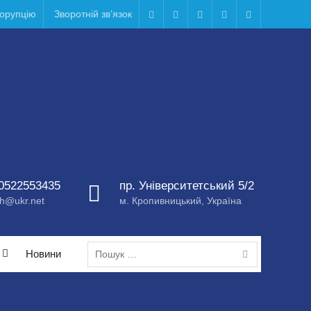
корупцію
Зворотній зв’язок
Telegram
Facebook
Instagram
X
Youtube
0522553435
пр. Університетський 5/2
h@ukr.net
м. Кропивницький, Україна
Пошук:
Новини