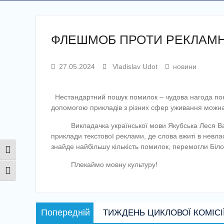
ФЛЕШМОБ ПРОТИ РЕКЛАМН
27.05.2024
Vladislav Udot
новини
Нестандартний пошук помилок – чудова нагода показ
допомогою прикладів з різних сфер уживання можна
Викладачка української мови Якубська Леся Васил
приклади текстової реклами, де слова вжиті в невла
знайде найбільшу кількість помилок, перемогли Біл
Toggle High Contrast
Плекаймо мовну культуру!
Toggle Font size
Навігація
Попередній
Попередній
ТИЖДЕНЬ ЦИКЛОВОЇ КОМІСІ
записів
запис: