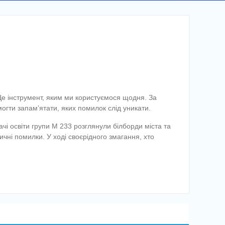
Це інструмент, яким ми користуємося щодня. За
гти запам’ятати, яких помилок слід уникати.
освіти групи М 233 розглянули білборди міста та
ичні помилки. У ході своєрідного змагання, хто