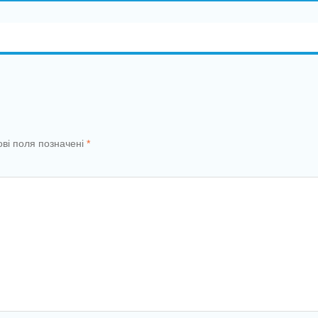
ові поля позначені
*