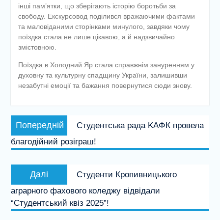
інші пам’ятки, що зберігають історію боротьби за
свободу. Екскурсовод поділився вражаючими фактами
та маловіданими сторінками минулого, завдяки чому
поїздка стала не лише цікавою, а й надзвичайно
змістовною.
Поїздка в Холодний Яр стала справжнім зануренням у
духовну та культурну спадщину України, залишивши
незабутні емоції та бажання повернутися сюди знову.
Навігація
Попередній
Попередній
Студентська рада ΚАΦК провела
записів
запис:
благодійний розіграш!
Наступний
Далі
Студенти Кропивницького
запис:
аграрного фахового коледжу відвідали
“Студентський квіз 2025”!