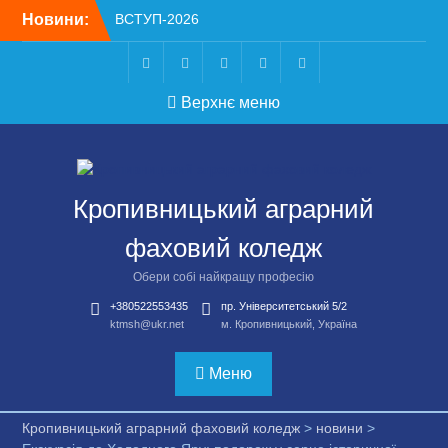
Перейти
Новини:
ВСТУП-2026
до
Чергове засідання
вмісту
стипендіальної комісії:
основні рішення
Telegram
Facebook
Instagram
X
Youtube
Верхнє меню
Небезпечні розваги
можуть коштувати життя
Крок до сучасної
підприємницької освіти
Щасливої дороги,
Кропивницький аграрний
випускники!
фаховий коледж
Обери собі найкращу професію
+380522553435
пр. Університетський 5/2
ktmsh@ukr.net
м. Кропивницький, Україна
Меню
Кропивницький аграрний фаховий коледж
>
новини
>