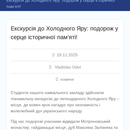
Екскурсія до Холодного Яру: подорож у серце історичної
пам’яті!
Екскурсія до Холодного Яру: подорож у
серце історичної пам’яті!
18.11.2025
Vladislav Udot
новини
Студенти нашого навчального закладу здійснили
пізнавальну екскурсію до легендарного Холодного Яру –
місця, де кожен крок нагадує про незламність і
волелюбний дух українського народу.
Під час подорожі учасники відвідали Мотроновський
монастир, гайдамацькі місця, дуб Максима Залізняка та