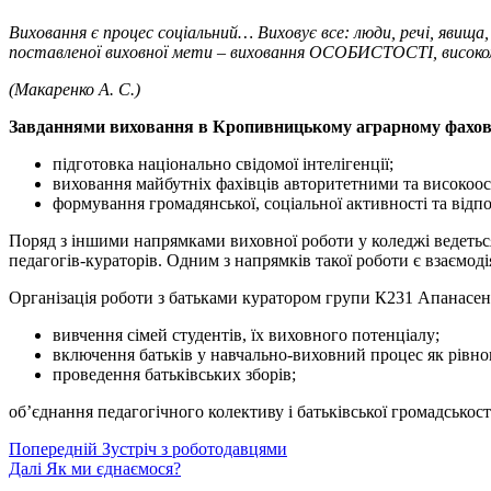
Виховання є процес соціальний… Виховує все: люди, речі, явища,
поставленої виховної мети – виховання ОСОБИСТОСТІ, високом
(Макаренко А. С.)
Завданнями виховання в Кропивницькому аграрному фахово
підготовка національно свідомої інтелігенції;
виховання майбутніх фахівців авторитетними та високоо
формування громадянської, соціальної активності та відпо
Поряд з іншими напрямками виховної роботи у коледжі ведеться
педагогів-кураторів. Одним з напрямків такої роботи є взаємоді
Організація роботи з батьками куратором групи К231 Апанасе
вивчення сімей студентів, їх виховного потенціалу;
включення батьків у навчально-виховний процес як рівно
проведення батьківських зборів;
об’єднання педагогічного колективу і батьківської громадськос
Навігація
Попередній
Попередній
Зустріч з роботодавцями
Наступний
запис:
Далі
Як ми єднаємося?
записів
запис: