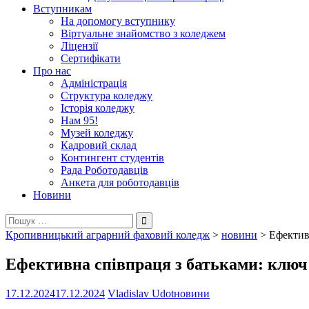
Вступникам
На допомогу вступнику
Віртуальне знайомство з коледжем
Ліцензії
Сертифікати
Про нас
Адміністрація
Структура коледжу
Історія коледжу
Нам 95!
Музей коледжу
Кадровий склад
Контингент студентів
Рада Роботодавців
Анкета для роботодавців
Новини
Пошук:
Кропивницький аграрний фаховий коледж
>
новини
>
Ефективн
Ефективна співпраця з батьками: ключ д
17.12.2024
17.12.2024
Vladislav Udot
новини