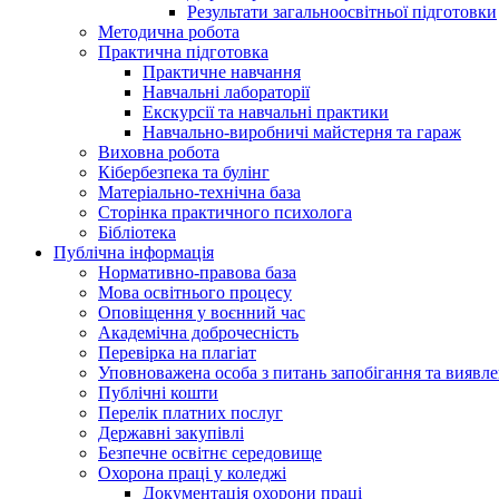
Результати загальноосвітньої підготовки
Методична робота
Практична підготовка
Практичне навчання
Навчальні лабораторії
Екскурсії та навчальні практики
Навчально-виробничі майстерня та гараж
Виховна робота
Кібербезпека та булінг
Матеріально-технічна база
Сторінка практичного психолога
Бібліотека
Публічна інформація
Нормативно-правова база
Мова освітнього процесу
Оповіщення у воєнний час
Академічна доброчесність
Перевірка на плагіат
Уповноважена особа з питань запобігання та виявле
Публічні кошти
Перелік платних послуг
Державні закупівлі
Безпечне освітнє середовище
Охорона праці у коледжі
Документація охорони праці