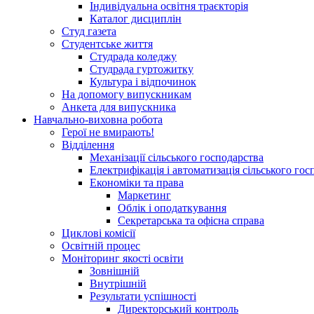
Індивідуальна освітня траєкторія
Каталог дисциплін
Студ газета
Студентське життя
Студрада коледжу
Студрада гуртожитку
Культура і відпочинок
На допомогу випускникам
Анкета для випускника
Навчально-виховна робота
Герої не вмирають!
Відділення
Механізації сільського господарства
Електрифікація і автоматизація сільського гос
Економіки та права
Маркетинг
Облік і оподаткування
Секретарська та офісна справа
Циклові комісії
Освітній процес
Моніторинг якості освіти
Зовнішній
Внутрішній
Результати успішності
Директорський контроль