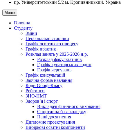
пр. Університетський 5/2
м. Кропивницький, Україна
Меню
Головна
Студенту
Зміни
Персональні сторінки
Графік освітнього процесу
Графік практик
Розклад занять у 2025-2026 н.р.
Розклад факультативів
Графік кураторських годин
Графік чергувань
Графік консультацій
Заочна форма навчання
Коди GoogleКласу
Рейтинги
ЗНО-НМТ
Здоров’я і спорт
Викладачі фізичного виховання
Спортивна база коледжу
Наші досягнення
Дипломне проектування
Вибіркові освітні компоненти