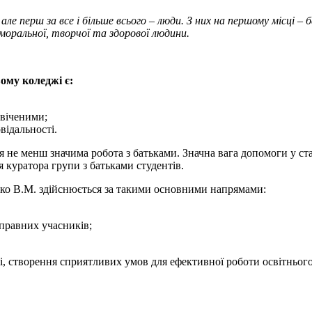
 але перш за все і більше всього – люди. З них на першому місці 
оральної, творчої та здорової людини.
му коледжі є:
свіченими;
відальності.
 не менш значима робота з батьками. Значна вага допомоги у ст
я куратора групи з батьками студентів.
нко В.М. здійснюється за такими основними напрямами:
правних учасників;
ті, створення сприятливих умов для ефективної роботи освітнього