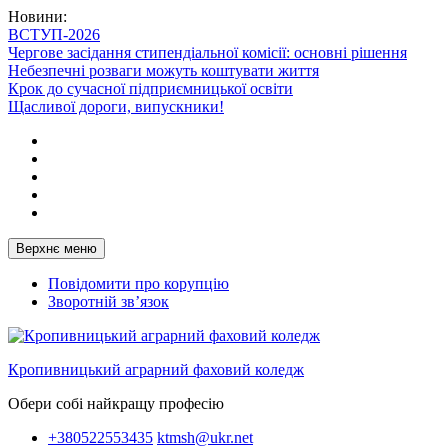
Перейти
Новини:
до
ВСТУП-2026
вмісту
Чергове засідання стипендіальної комісії: основні рішення
Небезпечні розваги можуть коштувати життя
Крок до сучасної підприємницької освіти
Щасливої дороги, випускники!
Telegram
Facebook
Instagram
X
Youtube
Верхнє меню
Повідомити про корупцію
Зворотній зв’язок
Кропивницький аграрний фаховий коледж
Обери собі найкращу професію
+380522553435
ktmsh@ukr.net