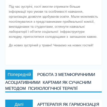
Під час зустрічі, гості змогли отримати більше
інформації про умови та особливості навчання,
організацію дозвілля здобувачів освіти. Мали можливість
поспілкуватися з представниками приймальної комісії,
викладачами та студентами, оглянути навчальні
лабораторії і об’єкти соціальної інфраструктури
коледжу, пригоститися солодощами з запашною кавою.
До нових зустрічей у травні! Чекаємо на нових гостей!
Навігація
Попередній
Попередній
РОБОТА З МЕТАФОРИЧНИМИ
записів
запис:
АСОЦІАТИВНИМИ КАРТАМИ ЯК СУЧАСНИМ
МЕТОДОМ ПСИХОЛОГІЧНОЇ ТЕРАПІЇ
Наступний
Далі
АРТТЕРАПІЯ ЯК ГАРМОНІЗАЦІЯ