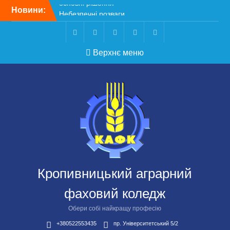
Перейти
Новини:
Небезпечні розваги
до
можуть коштувати життя
вмісту
Крок до сучасної
підприємницької освіти
Telegram
Facebook
Instagram
X
Youtube
Верхнє меню
Щасливої дороги,
випускники!
ВСТУП-2026
Кропивницький аграрний
фаховий коледж
Обери собі найкращу професію
+380522553435
пр. Університетський 5/2