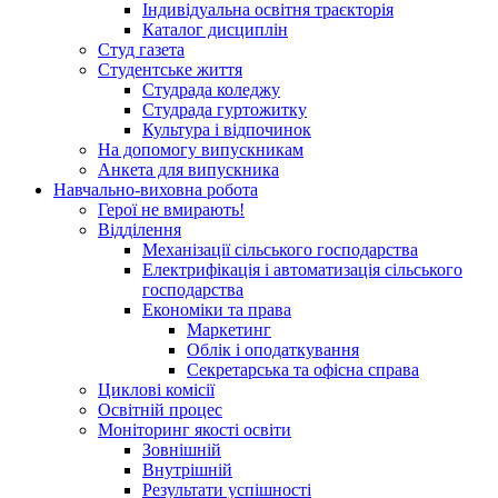
Індивідуальна освітня траєкторія
Каталог дисциплін
Студ газета
Студентське життя
Студрада коледжу
Студрада гуртожитку
Культура і відпочинок
На допомогу випускникам
Анкета для випускника
Навчально-виховна робота
Герої не вмирають!
Відділення
Механізації сільського господарства
Електрифікація і автоматизація сільського
господарства
Економіки та права
Маркетинг
Облік і оподаткування
Секретарська та офісна справа
Циклові комісії
Освітній процес
Моніторинг якості освіти
Зовнішній
Внутрішній
Результати успішності