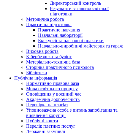
Директорський контроль
Результати загальноосвітньої
підготовки
Методична робота
Практична підготовка
Практичне навчання
Навчальні лабораторії
Екскурсії та навчальні практики
Навчально-виробничі майстерня та гараж
Виховна робота
Кібербезпека та булінг
Матеріально-технічна база
Сторінка практичного психолога
Бібліотека
Публічна інформація
Нормативно-правова база
Мова освітнього процесу
Оповіщення у воєнний час
Академічна доброчесність
Перевірка на плагіат
Уповноважена особа з питань запобігання та
виявлення корупції
Публічні кошти
Перелік платних послуг
Державні закупівлі