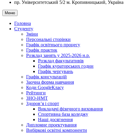
пр. Університетський 5/2
м. Кропивницький, Україна
Меню
Головна
Студенту
Зміни
Персональні сторінки
Графік освітнього процесу
Графік практик
Розклад занять у 2025-2026 н.р.
Розклад факультативів
Графік кураторських годин
Графік чергувань
Графік консультацій
Заочна форма навчання
Коди GoogleКласу
Рейтинги
ЗНО-НМТ
Здоров’я і спорт
Викладачі фізичного виховання
Спортивна база коледжу
Наші досягнення
Дипломне проектування
Вибіркові освітні компоненти