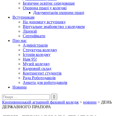
Безпечне освітнє середовище
Охорона праці у коледжі
Документація охорони праці
Вступникам
На допомогу вступнику
Віртуальне знайомство з коледжем
Ліцензії
Сертифікати
Про нас
Адміністрація
Структура коледжу
Історія коледжу
Нам 95!
Музей коледжу
Кадровий склад
Контингент студентів
Рада Роботодавців
Анкета для роботодавців
Новини
Пошук:
Кропивницький аграрний фаховий коледж
>
новини
>
ДЕНЬ
ДЕРЖАВНОГО ПРАПОРА