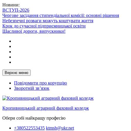
Перейти
Новини:
до
ВСТУП-2026
вмісту
Чергове засідання стипендіальної комісії: основні рішення
Небезпечні розваги можуть коштувати життя
Крок до сучасної підприємницької освіти
Щасливої дороги, випускники!
Telegram
Facebook
Instagram
X
Youtube
Верхнє меню
Повідомити про корупцію
Зворотній зв’язок
Кропивницький аграрний фаховий коледж
Обери собі найкращу професію
+380522553435
ktmsh@ukr.net