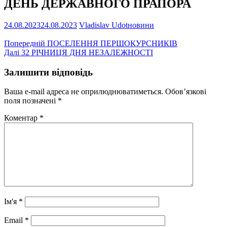
ДЕНЬ ДЕРЖАВНОГО ПРАПОРА
24.08.2023
24.08.2023
Vladislav Udot
новини
Навігація
Попередній
Попередній
ПОСЕЛЕННЯ ПЕРШОКУРСНИКІВ
Наступний
запис:
Далі
32 РІЧНИЦЯ ДНЯ НЕЗАЛЕЖНОСТІ
записів
запис:
Залишити відповідь
Ваша e-mail адреса не оприлюднюватиметься.
Обов’язкові
поля позначені
*
Коментар
*
Ім'я
*
Email
*